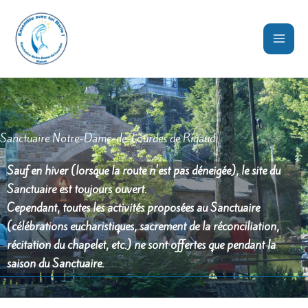
Aller
au
contenu
Sanctuaire Notre-Dame-de-Lourdes de Rigaud
Sauf en hiver (lorsque la route n'est pas déneigée), le site du
Sanctuaire est toujours ouvert.
Cependant, toutes les activités proposées au Sanctuaire
(célébrations eucharistiques, sacrement de la réconciliation,
récitation du chapelet, etc.) ne sont offertes que pendant la
saison du Sanctuaire.