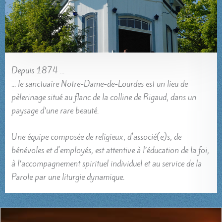
Depuis 1874 ...
... le sanctuaire Notre-Dame-de-Lourdes est un lieu de
pèlerinage situé au flanc de la colline de Rigaud, dans un
paysage d’une rare beauté.
Une équipe composée de religieux, d'associé(e)s, de
bénévoles et d'employés, est attentive à l’éducation de la foi,
à l’accompagnement spirituel individuel et au service de la
Parole par une liturgie dynamique.