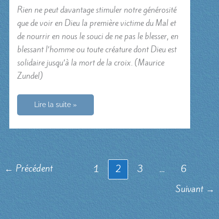
Rien ne peut davantage stimuler notre générosité
que de voir en Dieu la première victime du Mal et
de nourrir en nous le souci de ne pas le blesser, en
blessant l’homme ou toute créature dont Dieu est
solidaire jusqu’à la mort de la croix. (Maurice
Zundel)
Compassion
Lire la suite »
à
l’égard
de
Dieu
et
de
l’être
humain
←
Précédent
1
2
3
…
6
Suivant
→