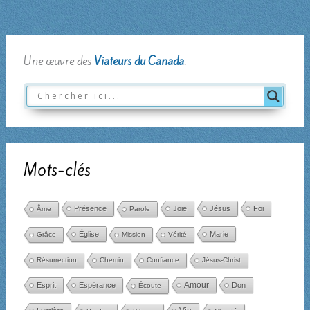
Une œuvre des
Viateurs du Canada
.
Mots-clés
Présence
Joie
Jésus
Foi
Âme
Parole
Église
Marie
Grâce
Mission
Vérité
Résurrection
Chemin
Confiance
Jésus-Christ
Amour
Esprit
Espérance
Don
Écoute