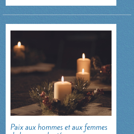
en
son
cœur
Paix aux hommes et aux femmes