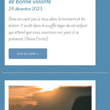
de bonne volonté
24 décembre 2023
Dieu ne vient pas à nous dans le tonnerre et les
éclairs. Il se dit dans le souffle léger de cet enfant
qui attend que nous ouvrions nos yeux à sa
présence. (Anne Fortin)
Paix
Lire la suite »
aux
hommes
et
aux
femmes
de
bonne
volonté