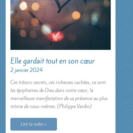
Elle gardait tout en son cœur
2 janvier 2024
Ces trésors secrets, ces richesses cachées, ce sont
les épiphanies de Dieu dans notre cœur, la
merveilleuse manifestation de sa présence au plus
intime de nous-mêmes. (Philippe Verdin)
Elle
Lire la suite »
gardait
tout