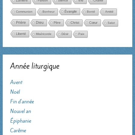
Lumière
Vie
Pardon
Silence
Charité
Évangile
Communion
Bonheur
Bonté
Amitié
Dieu
Prière
Père
Christ
Cœur
Salut
Liberté
Miséricorde
Désir
Paix
Année liturgique
Avent
Noël
Fin d'année
Nouvel an
Épiphanie
Carême