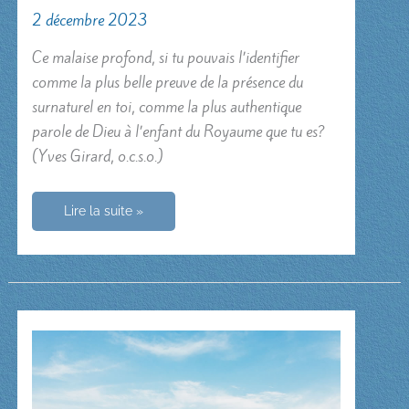
2 décembre 2023
Ce malaise profond, si tu pouvais l’identifier
comme la plus belle preuve de la présence du
surnaturel en toi, comme la plus authentique
parole de Dieu à l’enfant du Royaume que tu es?
(Yves Girard, o.c.s.o.)
Le
Lire la suite »
surnaturel
en
soi