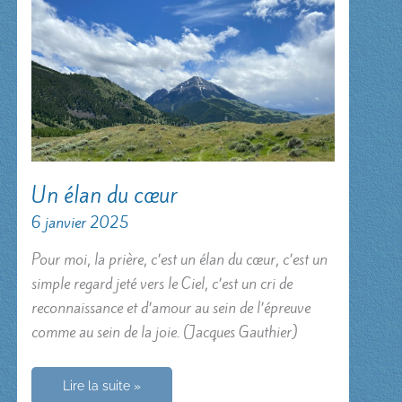
Un élan du cœur
6 janvier 2025
Pour moi, la prière, c’est un élan du cœur, c’est un
simple regard jeté vers le Ciel, c’est un cri de
reconnaissance et d’amour au sein de l’épreuve
comme au sein de la joie. (Jacques Gauthier)
Un
Lire la suite »
élan