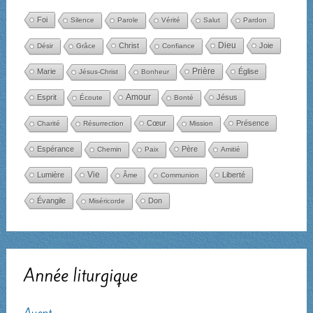
Foi
Silence
Parole
Vérité
Salut
Pardon
Dieu
Christ
Joie
Désir
Grâce
Confiance
Marie
Prière
Église
Jésus-Christ
Bonheur
Amour
Esprit
Jésus
Écoute
Bonté
Cœur
Présence
Charité
Résurrection
Mission
Espérance
Père
Chemin
Paix
Amitié
Lumière
Vie
Liberté
Âme
Communion
Évangile
Don
Miséricorde
Année liturgique
Avent