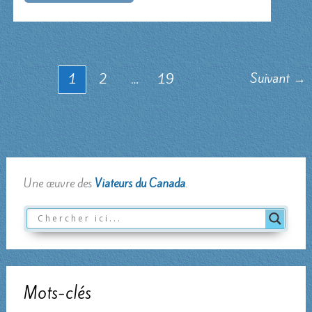
du
cœur
Suivant
→
1
2
…
19
Une œuvre des
Viateurs du Canada
.
Mots-clés