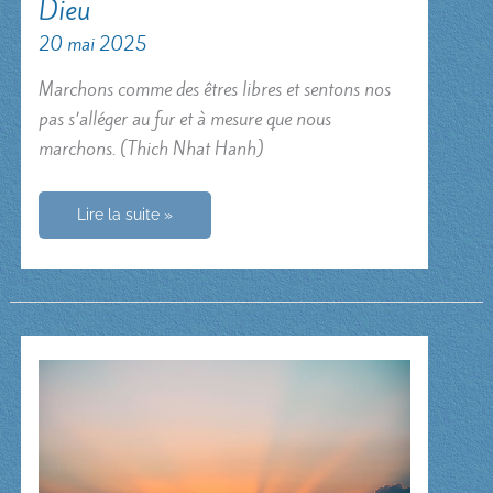
Dieu
20 mai 2025
Marchons comme des êtres libres et sentons nos
pas s’alléger au fur et à mesure que nous
marchons. (Thich Nhat Hanh)
La
Lire la suite »
beauté,
c’est
la
signature
de
Dieu