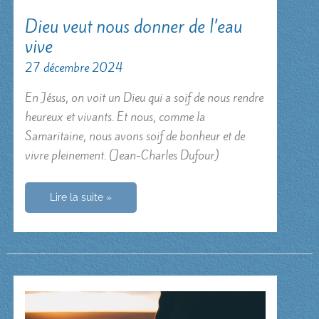
Dieu veut nous donner de l’eau
vive
27 décembre 2024
En Jésus, on voit un Dieu qui a soif de nous rendre
heureux et vivants. Et nous, comme la
Samaritaine, nous avons soif de bonheur et de
vivre pleinement. (Jean-Charles Dufour)
Dieu
Lire la suite »
veut
nous
donner
de
l’eau
vive