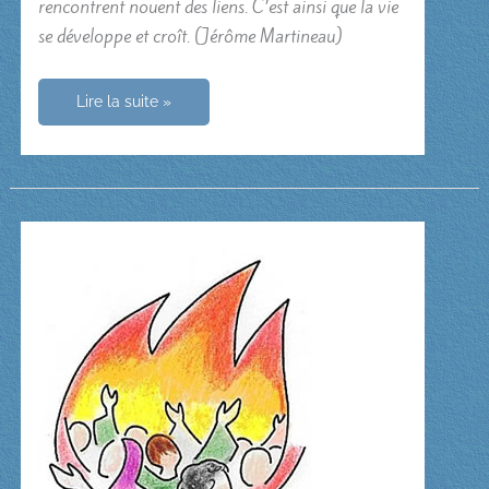
rencontrent nouent des liens. C’est ainsi que la vie
se développe et croît. (Jérôme Martineau)
Croiser
Lire la suite »
un
regard
humain