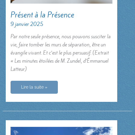
Présent à la Présence
9 janvier 2025
Par notre seule présence, nous pouvons susciter la
vie, faire tomber les murs de séparation, être un
évangile vivant. Et c’est le plus persuasif. (Extrait
« Les minutes étoilées de M. Zundel, d’Émmanuel
Latteur)
Présent
Lire la suite »
à
la
Présence