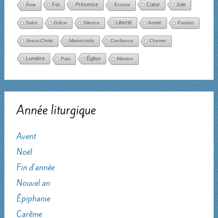
Foi
Présence
Cœur
Joie
Âme
Écoute
Liberté
Salut
Grâce
Silence
Amitié
Pardon
Jésus-Christ
Miséricorde
Confiance
Chemin
Lumière
Église
Paix
Mission
Année liturgique
Avent
Noël
Fin d'année
Nouvel an
Épiphanie
Carême