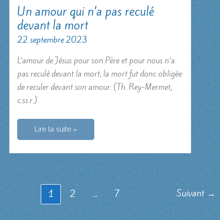
Un amour qui n’a pas reculé
devant la mort
22 septembre 2023
L’amour de Jésus pour son Père et pour nous n’a
pas reculé devant la mort; la mort fut donc obligée
de reculer devant son amour. (Th. Rey-Mermet,
c.ss.r.)
Un
Lire la suite »
amour
qui
n’a
pas
reculé
devant
la
mort
Suivant
→
1
2
…
7