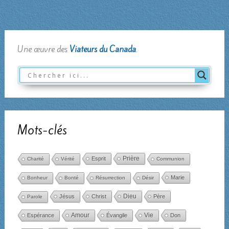
Une œuvre des
Viateurs du Canada
.
Mots-clés
Esprit
Prière
Charité
Vérité
Communion
Marie
Bonheur
Bonté
Résurrection
Désir
Dieu
Jésus
Christ
Père
Parole
Amour
Espérance
Évangile
Vie
Don