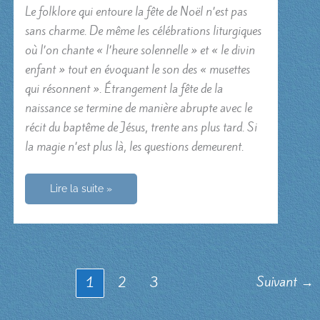
Le folklore qui entoure la fête de Noël n’est pas
sans charme. De même les célébrations liturgiques
où l’on chante « l’heure solennelle » et « le divin
enfant » tout en évoquant le son des « musettes
qui résonnent ». Étrangement la fête de la
naissance se termine de manière abrupte avec le
récit du baptême de Jésus, trente ans plus tard. Si
la magie n’est plus là, les questions demeurent.
Les
Lire la suite »
cieux
s’ouvrirent
…
Suivant
→
1
2
3