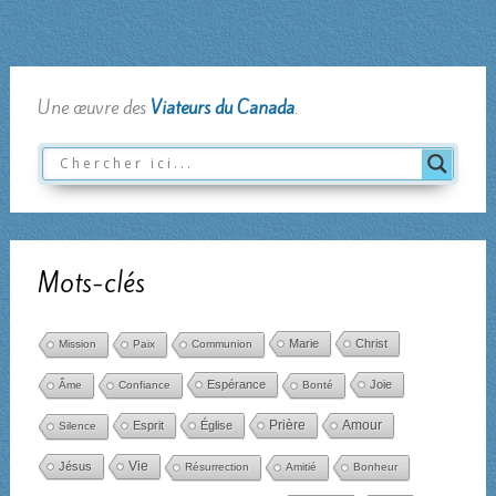
Une œuvre des
Viateurs du Canada
.
Mots-clés
Marie
Christ
Mission
Paix
Communion
Espérance
Joie
Âme
Confiance
Bonté
Amour
Esprit
Église
Prière
Silence
Jésus
Vie
Résurrection
Amitié
Bonheur