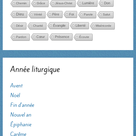
Lumière
Don
Chemin
Grâce
Jésus-Christ
Dieu
Père
Foi
Vérité
Parole
Salut
Évangile
Liberté
Désir
Charité
Miséricorde
Cœur
Présence
Pardon
Écoute
Année liturgique
Avent
Noël
Fin d'année
Nouvel an
Épiphanie
Carême