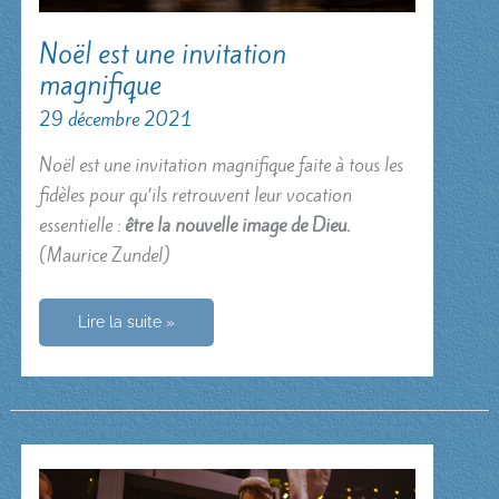
Noël est une invitation
magnifique
29 décembre 2021
Noël est une invitation magnifique faite à tous les
fidèles pour qu’ils retrouvent leur vocation
essentielle :
être la nouvelle image de Dieu.
(Maurice Zundel)
Noël
Lire la suite »
est
une
invitation
magnifique