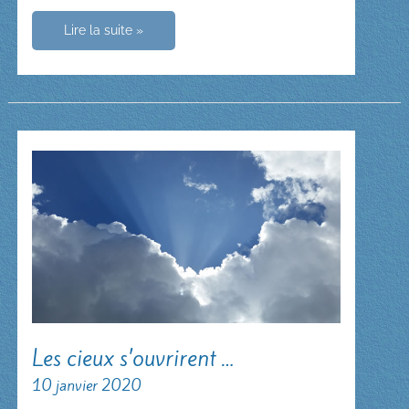
Viens
Lire la suite »
Emmanuel,
viens,
viens
nous
sauver !
Les cieux s’ouvrirent …
10 janvier 2020