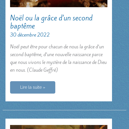
Noël ou la grâce d’un second
baptême
30 décembre 2022
Noël peut être pour chacun de nous la grâce d’un
second baptême, d’une nouvelle naissance parce
que nous vivons le mystère de la naissance de Dieu
en nous. (Claude Geffré)
Noël
Lire la suite »
ou
la
grâce
d’un
second
baptême