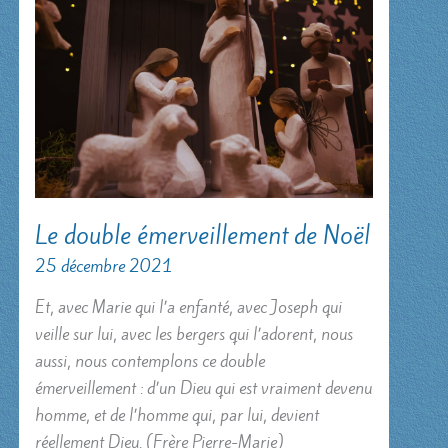
Le double émerveillement de Noël
25 décembre 2021
Et, avec Marie qui l’a enfanté, avec Joseph qui
veille sur lui, avec les bergers qui l’adorent, nous
aussi, nous contemplons ce double
émerveillement : d’un Dieu qui est vraiment devenu
homme, et de l’homme qui, par lui, devient
réellement Dieu. (Frère Pierre-Marie)