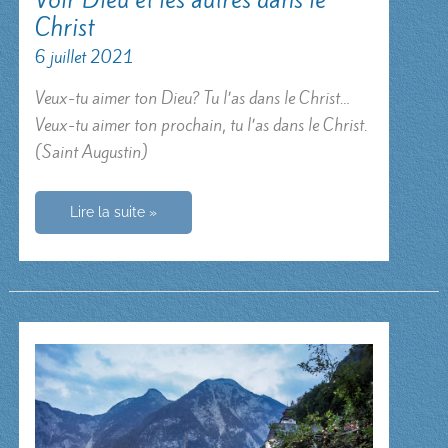
Christ
6 juillet 2021
Veux-tu aimer ton Dieu? Tu l’as dans le Christ…
Veux-tu aimer ton prochain, tu l’as dans le Christ.
(Saint Augustin)
Voir
Lire la suite »
Dieu
et
les
autres
dans
le
Christ