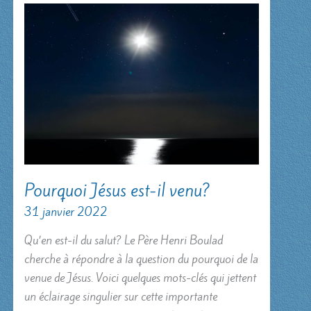
Pourquoi Jésus est-il venu?
31 janvier 2022
Qu’en est-il du salut? Le Père Henri Boulad
cherche à répondre à la question du pourquoi de la
venue de Jésus. Voici quelques mots-clés qui jettent
un éclairage singulier sur cette importante