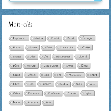
Mots-clés
Espérance
Évangile
Mission
Charité
Bonté
Prière
Écoute
Parole
Vérité
Communion
Vie
Liberté
Silence
Désir
Résurrection
Amour
Dieu
Père
Jésus-Christ
Amitié
Cœur
Jésus
Joie
Foi
Esprit
Miséricorde
Christ
Don
Lumière
Pardon
Salut
Âme
Présence
Église
Grâce
Confiance
Chemin
Marie
Bonheur
Paix