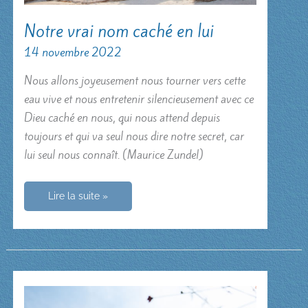
Notre vrai nom caché en lui
14 novembre 2022
Nous allons joyeusement nous tourner vers cette
eau vive et nous entretenir silencieusement avec ce
Dieu caché en nous, qui nous attend depuis
toujours et qui va seul nous dire notre secret, car
lui seul nous connaît. (Maurice Zundel)
Notre
Lire la suite »
vrai
nom
caché
en
lui