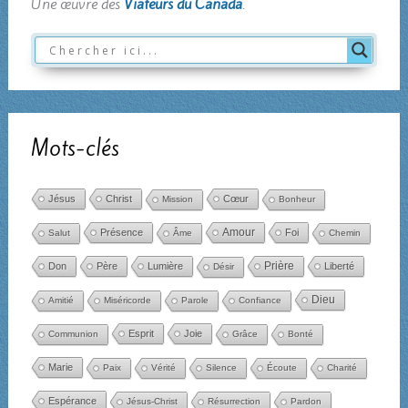
Une œuvre des
Viateurs du Canada
.
Mots-clés
Jésus
Christ
Cœur
Mission
Bonheur
Amour
Présence
Foi
Salut
Âme
Chemin
Don
Père
Lumière
Prière
Liberté
Désir
Dieu
Amitié
Miséricorde
Parole
Confiance
Esprit
Joie
Communion
Grâce
Bonté
Marie
Paix
Vérité
Silence
Écoute
Charité
Espérance
Jésus-Christ
Résurrection
Pardon