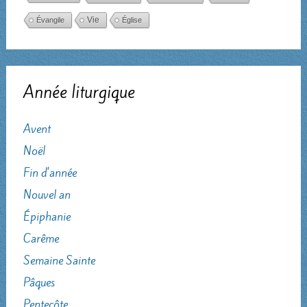
Évangile
Vie
Église
Année liturgique
Avent
Noël
Fin d'année
Nouvel an
Épiphanie
Carême
Semaine Sainte
Pâques
Pentecôte