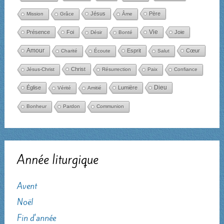
Jésus
Père
Mission
Grâce
Âme
Présence
Foi
Vie
Joie
Désir
Bonté
Amour
Esprit
Cœur
Charité
Écoute
Salut
Christ
Jésus-Christ
Résurrection
Paix
Confiance
Dieu
Église
Lumière
Vérité
Amitié
Bonheur
Pardon
Communion
Année liturgique
Avent
Noël
Fin d'année