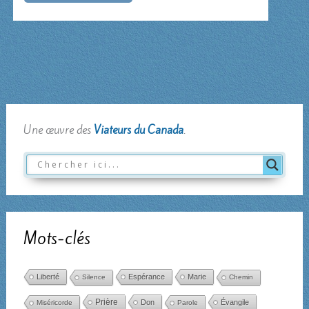
Père »
dit
de
l’autre
côté
Une œuvre des
Viateurs du Canada
.
Mots-clés
Liberté
Espérance
Marie
Silence
Chemin
Prière
Don
Évangile
Miséricorde
Parole