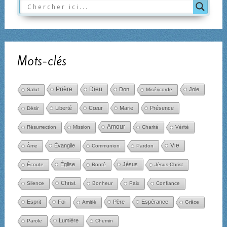
Mots-clés
Dieu
Prière
Don
Joie
Salut
Miséricorde
Liberté
Cœur
Marie
Présence
Désir
Amour
Résurrection
Mission
Charité
Vérité
Évangile
Vie
Âme
Communion
Pardon
Église
Jésus
Écoute
Bonté
Jésus-Christ
Christ
Silence
Bonheur
Paix
Confiance
Esprit
Foi
Père
Espérance
Amitié
Grâce
Lumière
Parole
Chemin