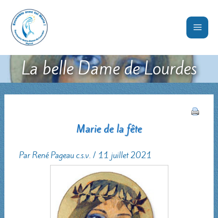
Aller
au
contenu
La belle Dame de Lourdes
Marie de la fête
Par
René Pageau c.s.v.
/
11 juillet 2021