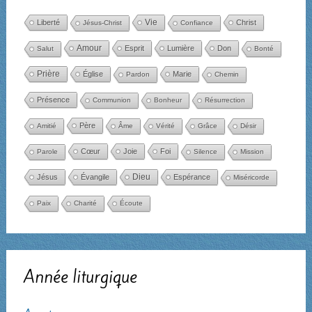
Liberté
Vie
Christ
Jésus-Christ
Confiance
Amour
Esprit
Lumière
Don
Salut
Bonté
Prière
Église
Marie
Pardon
Chemin
Présence
Communion
Bonheur
Résurrection
Père
Amitié
Âme
Vérité
Grâce
Désir
Cœur
Joie
Foi
Parole
Silence
Mission
Dieu
Jésus
Évangile
Espérance
Miséricorde
Paix
Charité
Écoute
Année liturgique