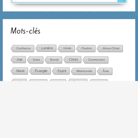
Mots-clés
Lumière
Confiance
Vérité
Pardon
Jésus-Christ
Joie
Christ
Salut
Bonté
Communion
Marie
Évangile
Esprit
Miséricorde
Âme
Amour
Père
Silence
Amitié
Charité
Liberté
Jésus
Église
Mission
Parole
Espérance
Vie
Foi
Grâce
Écoute
Présence
Don
Prière
Bonheur
Paix
Dieu
Cœur
Désir
Résurrection
Chemin