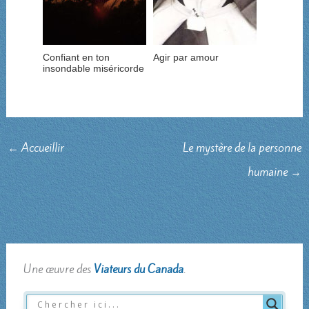
Confiant en ton
Agir par amour
insondable miséricorde
←
Accueillir
Le mystère de la personne
humaine
→
Une œuvre des
Viateurs du Canada
.