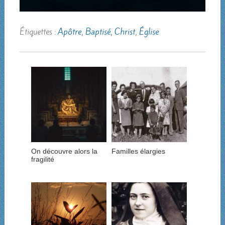
Étiquettes :
Apôtre
,
Baptisé
,
Christ
,
Église
On découvre alors la
Familles élargies
fragilité