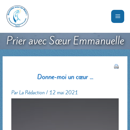
Aller
au
contenu
Prier avec Sœur Emmanuelle
Donne-moi un cœur ...
Par
La Rédaction
/
12 mai 2021