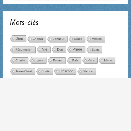
Mots-clés
Dieu
Chemin
Bonheur
Grâce
Mission
Vie
Don
Prière
Résurrection
Salut
Église
Père
Marie
Charité
Écoute
Paix
Présence
Jésus-Christ
Bonté
Silence
Jésus
Christ
Esprit
Communion
Miséricorde
Amour
Joie
Désir
Parole
Confiance
Espérance
Foi
Liberté
Évangile
Amitié
Cœur
Lumière
Pardon
Vérité
Âme