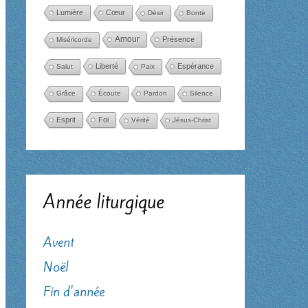
Lumière
Cœur
Désir
Bonté
Amour
Présence
Miséricorde
Liberté
Espérance
Salut
Paix
Grâce
Écoute
Pardon
Silence
Esprit
Foi
Vérité
Jésus-Christ
Année liturgique
Avent
Noël
Fin d'année