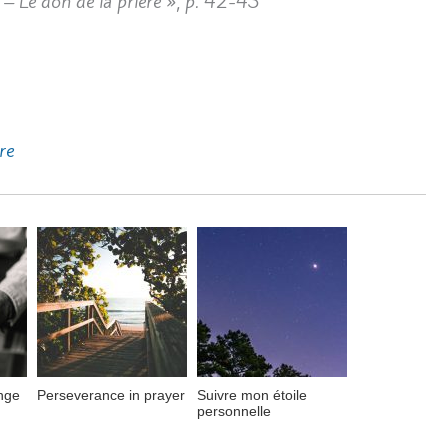
 – Le don de la prière », p. 42-43
re
nge
Perseverance in prayer
Suivre mon étoile
personnelle