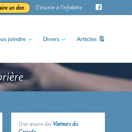
S’inscrire à l’infolettre
aire un don
us joindre
Divers
Articles
prière
Une œuvre des
Viateurs du
Canada
.