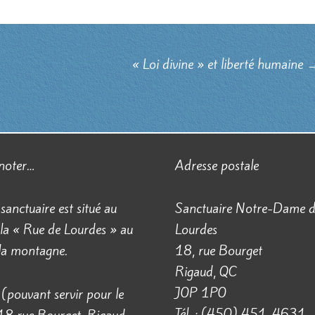
« Loi divine » et liberté humaine
 noter…
Adresse postale
 sanctuaire est situé au
Sanctuaire Notre-Dame 
la « Rue de Lourdes » au
Lourdes
 la montagne.
18, rue Bourget
Rigaud, QC
J0P 1P0
(pouvant servir pour le
Tél. : (450) 451-4631
18 rue Bourget, Rigaud,