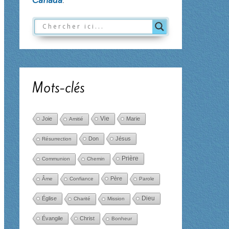
Mots-clés
Joie
Vie
Marie
Amitié
Don
Jésus
Résurrection
Prière
Communion
Chemin
Père
Âme
Confiance
Parole
Dieu
Église
Charité
Mission
Évangile
Christ
Bonheur