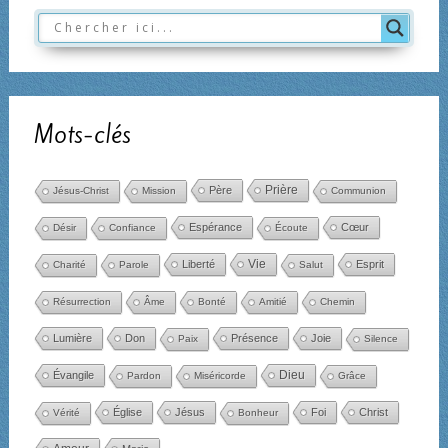
Mots-clés
Père
Prière
Jésus-Christ
Mission
Communion
Espérance
Cœur
Désir
Confiance
Écoute
Liberté
Vie
Esprit
Charité
Parole
Salut
Résurrection
Âme
Bonté
Amitié
Chemin
Lumière
Don
Présence
Joie
Paix
Silence
Dieu
Évangile
Pardon
Miséricorde
Grâce
Église
Jésus
Foi
Christ
Vérité
Bonheur