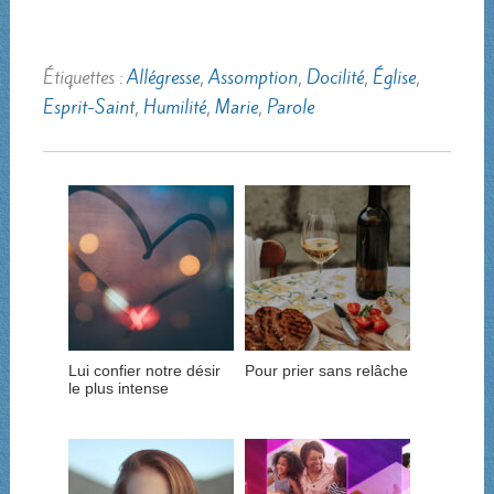
Étiquettes :
Allégresse
,
Assomption
,
Docilité
,
Église
,
Esprit-Saint
,
Humilité
,
Marie
,
Parole
Lui confier notre désir
Pour prier sans relâche
le plus intense