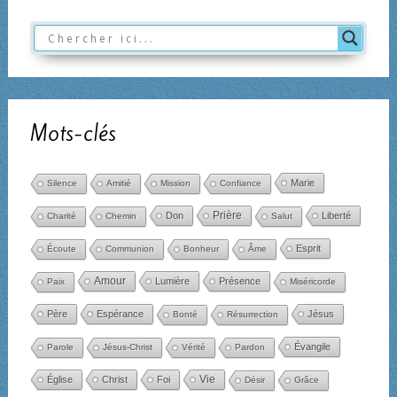
Mots-clés
Marie
Silence
Amitié
Mission
Confiance
Don
Prière
Liberté
Charité
Chemin
Salut
Esprit
Écoute
Communion
Bonheur
Âme
Amour
Lumière
Présence
Paix
Miséricorde
Père
Espérance
Jésus
Bonté
Résurrection
Évangile
Parole
Jésus-Christ
Vérité
Pardon
Église
Christ
Foi
Vie
Désir
Grâce