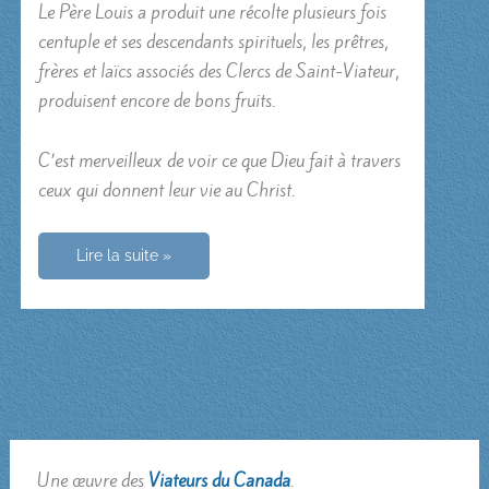
Le Père Louis a produit une récolte plusieurs fois
centuple et ses descendants spirituels, les prêtres,
frères et laïcs associés des Clercs de Saint-Viateur,
produisent encore de bons fruits.
C’est merveilleux de voir ce que Dieu fait à travers
ceux qui donnent leur vie au Christ.
Père
Lire la suite »
Louis
Querbes,
fondateur
des
Clercs
de
Saint-
Viateur
Une œuvre des
Viateurs du Canada
.