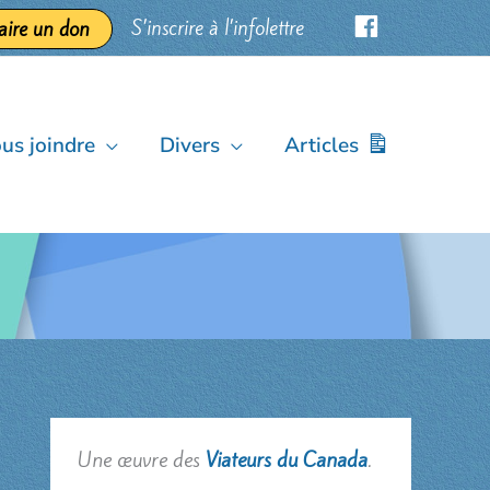
S’inscrire à l’infolettre
aire un don
us joindre
Divers
Articles
Une œuvre des
Viateurs du Canada
.