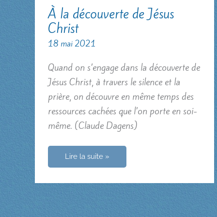
À la découverte de Jésus
Christ
18 mai 2021
Quand on s’engage dans la découverte de
Jésus Christ, à travers le silence et la
prière, on découvre en même temps des
ressources cachées que l’on porte en soi-
même. (Claude Dagens)
À
Lire la suite »
la
découverte
de
Jésus
Christ