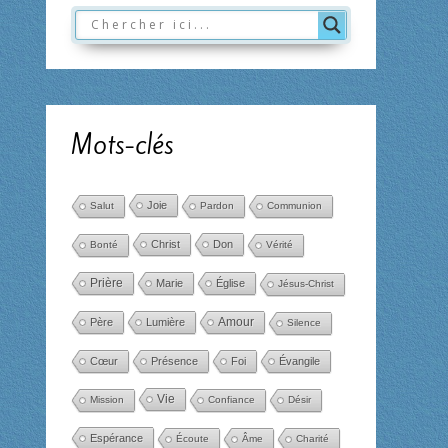
Mots-clés
Joie
Salut
Pardon
Communion
Christ
Don
Bonté
Vérité
Prière
Marie
Église
Jésus-Christ
Amour
Père
Lumière
Silence
Cœur
Présence
Foi
Évangile
Vie
Mission
Confiance
Désir
Espérance
Écoute
Âme
Charité