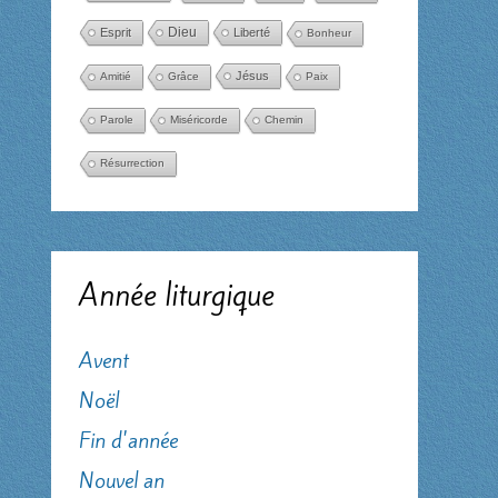
Dieu
Esprit
Liberté
Bonheur
Jésus
Amitié
Grâce
Paix
Parole
Miséricorde
Chemin
Résurrection
Année liturgique
Avent
Noël
Fin d'année
Nouvel an