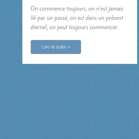
On commence toujours, on n’est jamais
lié par un passé, on est dans un présent
éternel, on peut toujours commencer.
Quelques
Lire la suite »
pensées
à
propos
de
la
miséricorde
divine