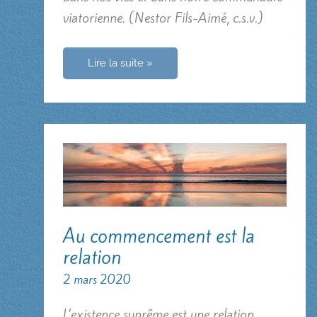
viatorienne. (Nestor Fils-Aimé, c.s.v.)
Dieu
Lire la suite »
de
tous
les
commencements
Au commencement est la
relation
2 mars 2020
L’existence suprême est une relation,