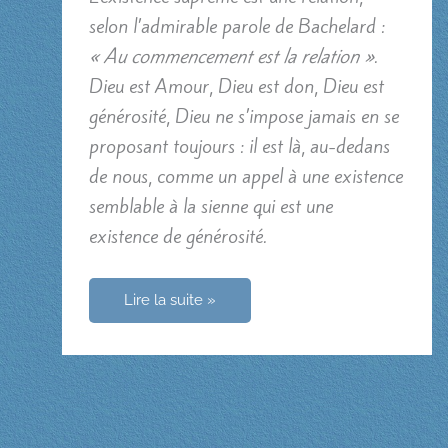
selon l’admirable parole de Bachelard :
« Au commencement est la relation »
.
Dieu est Amour, Dieu est don, Dieu est
générosité, Dieu ne s’impose jamais en se
proposant toujours : il est là, au-dedans
de nous, comme un appel à une existence
semblable à la sienne qui est une
existence de générosité.
Au
Lire la suite »
commencement
est
la
relation