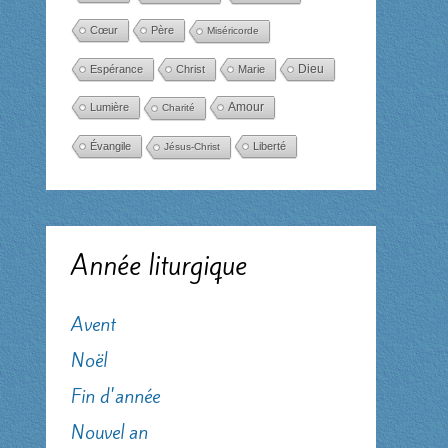
Cœur
Père
Miséricorde
Dieu
Espérance
Christ
Marie
Amour
Lumière
Charité
Évangile
Liberté
Jésus-Christ
Année liturgique
Avent
Noël
Fin d'année
Nouvel an