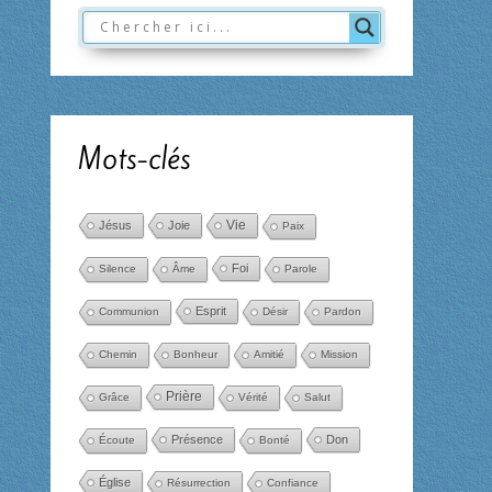
Mots-clés
Jésus
Joie
Vie
Paix
Foi
Silence
Âme
Parole
Esprit
Communion
Désir
Pardon
Chemin
Bonheur
Amitié
Mission
Prière
Grâce
Vérité
Salut
Présence
Don
Écoute
Bonté
Église
Résurrection
Confiance