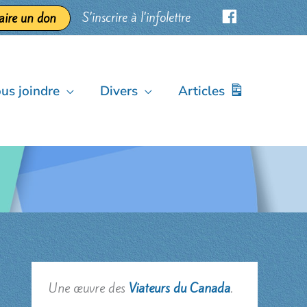
S’inscrire à l’infolettre
aire un don
us joindre
Divers
Articles
Une œuvre des
Viateurs du Canada
.