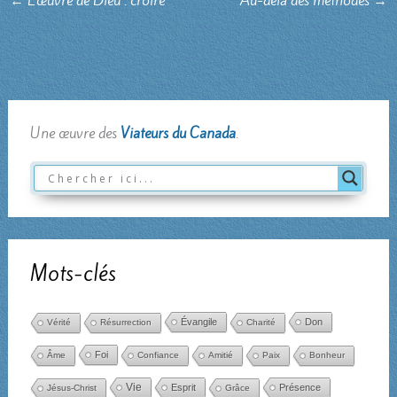
Une œuvre des
Viateurs du Canada
.
Mots-clés
Évangile
Don
Vérité
Résurrection
Charité
Foi
Âme
Confiance
Amitié
Paix
Bonheur
Vie
Esprit
Présence
Jésus-Christ
Grâce