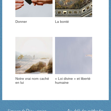
Donner
La bonté
Notre vrai nom caché
« Loi divine » et liberté
en lui
humaine
←
L’œuvre de Dieu : croire
Au-delà des méthodes
→