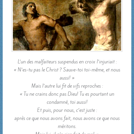
L’un des malfaiteurs suspendus en croix l’injuriait :
« N’es-tu pas le Christ ? Sauve-toi toi-même, et nous
aussi! »
Mais l’autre lui fit de vifs reproches :
« Tu ne crains donc pas Dieu! Tu es pourtant un
condamné, toi aussi!
Et puis, pour nous, c’est juste :
après ce que nous avons fait, nous avons ce que nous
méritons.