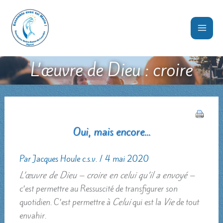
Aller
au
contenu
L’œuvre de Dieu : croire
Oui, mais encore...
Par
Jacques Houle c.s.v.
/
4 mai 2020
L’œuvre de Dieu – croire en celui qu’il a envoyé –
c’est permettre au Ressuscité de transfigurer son
quotidien. C’est permettre à
Celui
qui est la
Vie
de tout
envahir.