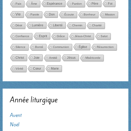
Espérance
Père
Foi
Paix
Âme
Pardon
Vie
Don
Parole
Écoute
Bonheur
Mission
Lumière
Liberté
Désir
Chemin
Charité
Esprit
Confiance
Grâce
Jésus-Christ
Salut
Église
Silence
Bonté
Communion
Résurrection
Christ
Joie
Jésus
Amitié
Miséricorde
Cœur
Marie
Vérité
Année liturgique
Avent
Noël