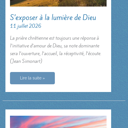
S’exposer à la lumière de Dieu
11 juillet 2026
La prière chrétienne est toujours une réponse à
l’initiative d’amour de Dieu, sa note dominante
sera l’ouverture, l’accueil, la réceptivité, l’écoute.
(Jean Simonart)
S’exposer
Lire la suite »
à
la
lumière
de
Dieu