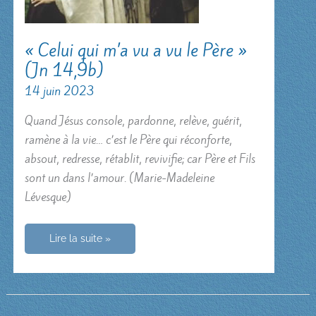
« Celui qui m’a vu a vu le Père »
(Jn 14,9b)
14 juin 2023
Quand Jésus console, pardonne, relève, guérit,
ramène à la vie… c’est le Père qui réconforte,
absout, redresse, rétablit, revivifie; car Père et Fils
sont un dans l’amour. (Marie-Madeleine
Lévesque)
« Celui
Lire la suite »
qui
m’a
vu
a
vu
le
Père »
(Jn