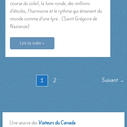
course du soleil, la lune ronde, des millions
d’étoiles, l’harmonie et le rythme qui émanent du
monde comme d’une lyre… (Saint Grégoire de
Nazianze)
Admirer
Lire la suite »
les
merveilles
de
Dieu
Suivant
→
1
2
Une œuvre des
Viateurs du Canada
.