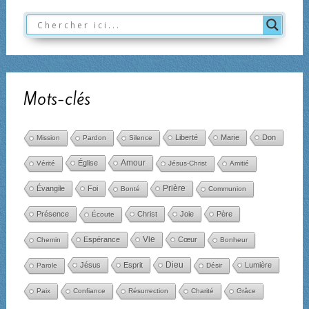
Mots-clés
Liberté
Marie
Don
Mission
Pardon
Silence
Amour
Église
Vérité
Jésus-Christ
Amitié
Évangile
Foi
Prière
Bonté
Communion
Présence
Christ
Joie
Père
Écoute
Espérance
Vie
Cœur
Chemin
Bonheur
Dieu
Jésus
Esprit
Lumière
Parole
Désir
Paix
Confiance
Résurrection
Charité
Grâce