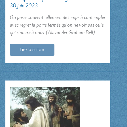
30 juin 2023
On passe souvent tellement de temps à contempler
avec regret la porte fermée qu’on ne voit pas celle
qui s’ouvre à nous. (Alexander Graham Bell)
Lorsqu’une
Lire la suite »
porte
se
ferme…