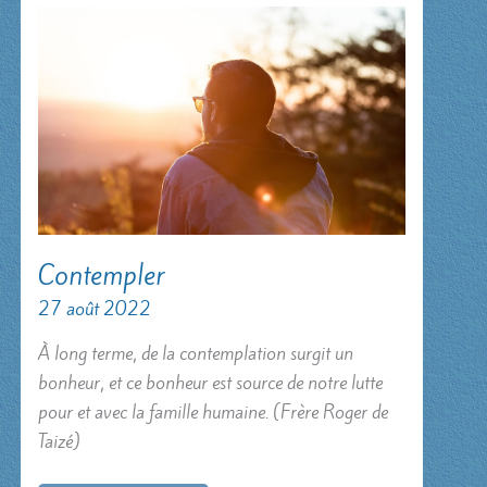
Contempler
27 août 2022
À long terme, de la contemplation surgit un
bonheur, et ce bonheur est source de notre lutte
pour et avec la famille humaine. (Frère Roger de
Taizé)