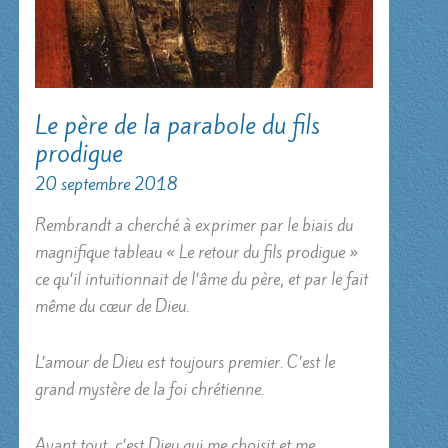
Le père de la parabole du fils
prodigue
20 septembre 2018
Rembrandt a cherché à exprimer par le biais du
magnifique tableau « Le retour du fils prodigue »
ce qu’il intuitionnait de l’âme du père, et par le fait
même du cœur de Dieu.
L’amour de Dieu est toujours premier. C’est le
grand mystère de la foi chrétienne.
Avant tout, c’est Dieu qui me choisit et me