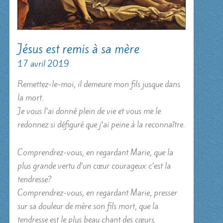
Jésus est remis à sa mère
17 avril 2019
Remettez-le-moi, il demeure mon fils jusque dans
la mort.
Je vous l’ai donné plein de vie et vous me le
redonnez si défiguré que j’ai peine à la reconnaître.
Comprendrez-vous, en regardant Marie, que la
plus grande vertu d’un cœur courageux c’est la
tendresse?
Comprendrez-vous, en regardant Marie, presser
sur sa douleur de mère son fils mort, que la
tendresse est le plus beau chant des cœurs