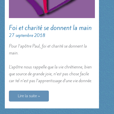
Foi et charité se donnent la main
27 septembre 2018
Pour l’apôtre Paul, foi et charité se donnent la
main.
L’apôtre nous rappelle que la vie chrétienne, bien
que source de grande joie, n’est pas chose facile
car tel n’est pas l’apprentissage d’une vie donnée.
Foi
Lire la suite »
et
charité
se
donnent
la