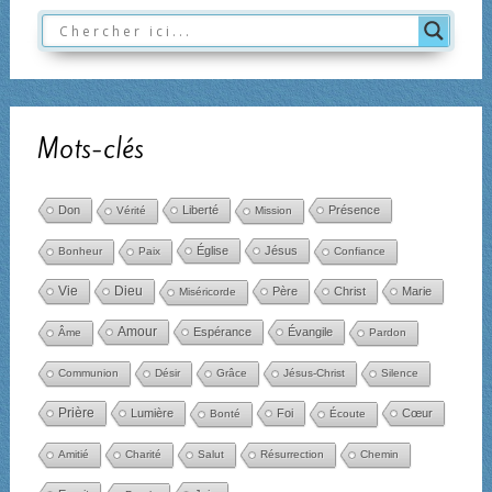
Mots-clés
Don
Liberté
Présence
Vérité
Mission
Église
Jésus
Bonheur
Paix
Confiance
Dieu
Vie
Père
Christ
Marie
Miséricorde
Amour
Espérance
Évangile
Âme
Pardon
Communion
Désir
Grâce
Jésus-Christ
Silence
Prière
Lumière
Foi
Cœur
Bonté
Écoute
Amitié
Charité
Salut
Résurrection
Chemin