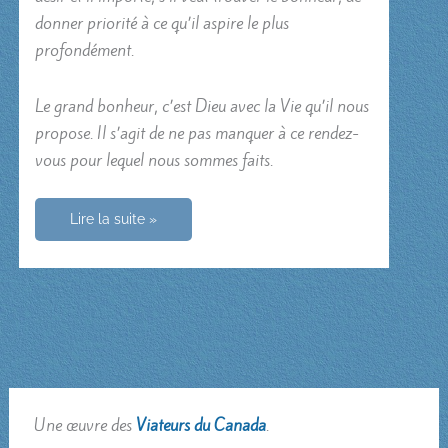
donner priorité à ce qu’il aspire le plus
profondément.
Le grand bonheur, c’est Dieu avec la Vie qu’il nous
propose. Il s’agit de ne pas manquer à ce rendez-
vous pour lequel nous sommes faits.
Si
Lire la suite »
par
hasard
le
bonheur
manque
au
rendez-
vous…
Une œuvre des
Viateurs du Canada
.