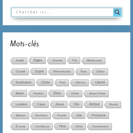
Mots-clés
Église
Foi
Amitié
Chemin
Miséricorde
Esprit
Charité
Résurrection
Âme
Grâce
Espérance
Christ
Liberté
Paix
Silence
Dieu
Marie
Pardon
Vérité
Jésus-Christ
Amour
Lumière
Cœur
Jésus
Vie
Bonté
Joie
Présence
Mission
Bonheur
Parole
Père
Écoute
Confiance
Désir
Communion