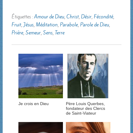
Étiquettes :
Amour de Dieu
,
Christ
,
Désir
,
Fécondité
,
Fruit
,
Jésus
,
Méditation
,
Parabole
,
Parole de Dieu
,
Prière
,
Semeur
,
Sens
,
Terre
Je crois en Dieu
Père Louis Querbes,
fondateur des Clercs
de Saint-Viateur