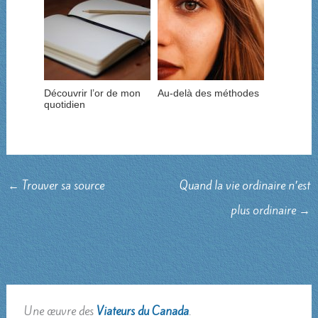
Découvrir l’or de mon
Au-delà des méthodes
quotidien
←
Trouver sa source
Quand la vie ordinaire n’est
plus ordinaire
→
Une œuvre des
Viateurs du Canada
.