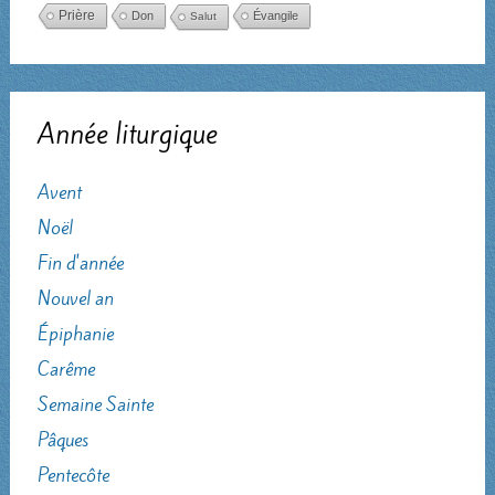
Prière
Don
Évangile
Salut
Année liturgique
Avent
Noël
Fin d'année
Nouvel an
Épiphanie
Carême
Semaine Sainte
Pâques
Pentecôte