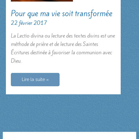
Pour que ma vie soit transformée
22 février 2017
La Lectio divina ou lecture des textes divins est une
méthode de prière et de lecture des Saintes
Écritures destinée à favoriser la communion avec
Dieu.
Pour
Lire la suite »
que
ma
vie
soit
transformée