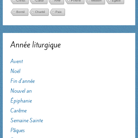
Christ
Cœur
Prière
Église
Âme
Mission
Bonté
Charité
Paix
Année liturgique
Avent
Noël
Fin d'année
Nouvel an
Épiphanie
Carême
Semaine Sainte
Pâques