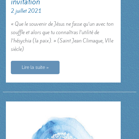
invitation
2 juillet 2021
« Que le souvenir de Jésus ne fasse qu’un avec ton
souffle et alors que tu connaîtras l’utilité de
l’hésychia (la paix). » (Saint Jean Climaque, VIIe
siècle)
Un
Lire la suite »
choix
libre
en
réponse
à
une
invitation