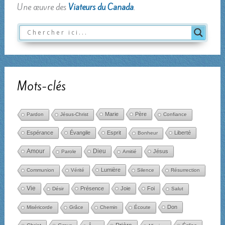
Une œuvre des
Viateurs du Canada
.
Mots-clés
Marie
Père
Pardon
Jésus-Christ
Confiance
Espérance
Évangile
Esprit
Liberté
Bonheur
Amour
Dieu
Jésus
Parole
Amitié
Lumière
Communion
Vérité
Silence
Résurrection
Vie
Présence
Joie
Foi
Désir
Salut
Don
Miséricorde
Grâce
Chemin
Écoute