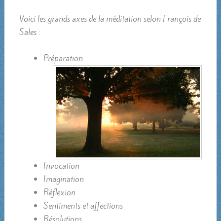
Voici les grands axes de la méditation selon François de
Sales :
Préparation
Invocation
Imagination
Réflexion
Sentiments et affections
Résolutions