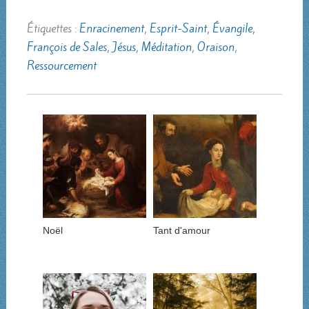
Étiquettes :
Enracinement
,
Esprit-Saint
,
Évangile
,
François de Sales
,
Jésus
,
Méditation
,
Oraison
,
Ressourcement
Noël
Tant d'amour