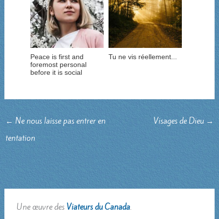
Peace is first and
Tu ne vis réellement...
foremost personal
before it is social
←
Ne nous laisse pas entrer en
Visages de Dieu
→
tentation
Une œuvre des
Viateurs du Canada
.