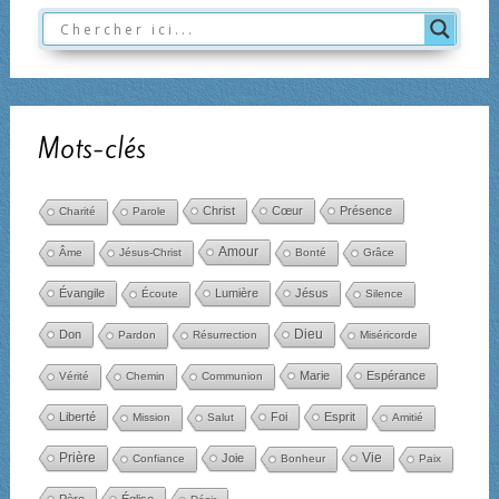
Mots-clés
Christ
Cœur
Présence
Charité
Parole
Amour
Âme
Jésus-Christ
Bonté
Grâce
Évangile
Lumière
Jésus
Écoute
Silence
Dieu
Don
Pardon
Résurrection
Miséricorde
Marie
Espérance
Vérité
Chemin
Communion
Liberté
Foi
Esprit
Mission
Salut
Amitié
Prière
Joie
Vie
Confiance
Bonheur
Paix
Père
Église