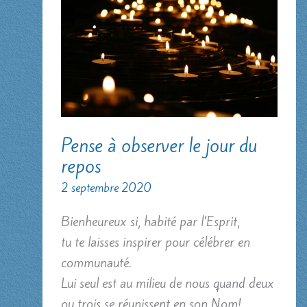
Pense à observer le jour du
repos
2 septembre 2020
Bienheureux si, habité par l’Esprit,
tu te laisses inspirer pour célébrer en
communauté.
Lui seul est au milieu de nous quand deux
ou trois se réunissent en son Nom!