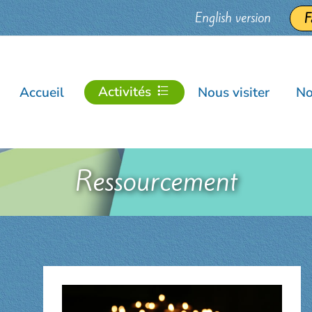
English version
F
Activités
Accueil
Nous visiter
No
Ressourcement