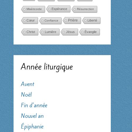
Espérance
Miséricorde
Résurrection
Cœur
Prière
Liberté
Confiance
Christ
Lumière
Jésus
Évangile
Année liturgique
Avent
Noël
Fin d'année
Nouvel an
Épiphanie