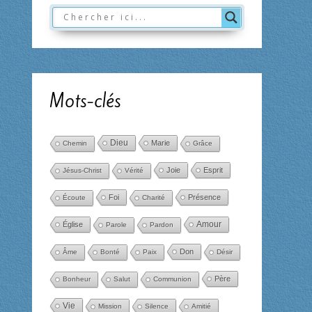
Mots-clés
Dieu
Marie
Chemin
Grâce
Joie
Esprit
Jésus-Christ
Vérité
Foi
Présence
Écoute
Charité
Amour
Église
Parole
Pardon
Don
Âme
Bonté
Paix
Désir
Père
Bonheur
Salut
Communion
Vie
Mission
Silence
Amitié