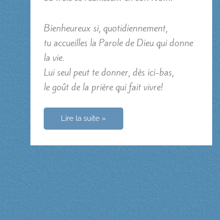
Bienheureux si, quotidiennement,
tu accueilles la Parole de Dieu qui donne
la vie.
Lui seul peut te donner, dès ici-bas,
le goût de la prière qui fait vivre!
Pense
Lire la suite »
à
observer
le
jour
du
repos