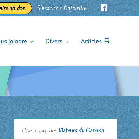
S’inscrire à l’infolettre
aire un don
us joindre
Divers
Articles
Une œuvre des
Viateurs du Canada
.