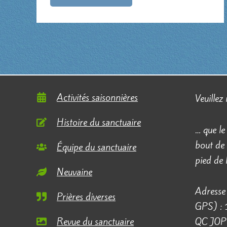
ma
vie
dès
le
matin
Activités saisonnières
Veuillez
Histoire du sanctuaire
… que le
bout de 
Équipe du sanctuaire
pied de
Neuvaine
Adresse 
Prières diverses
GPS) :
Revue du sanctuaire
QC J0P