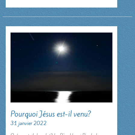
savais
le
don
de
Dieu !
Pourquoi Jésus est-il venu?
31 janvier 2022