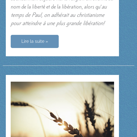
nom de la liberté et de la libération, alors qu’
au
temps de Paul, on adhérait au christianisme
pour atteindre à une plus grande libération!
Comme
Lire la suite »
un
appel
à
la
seule
vraie
liberté