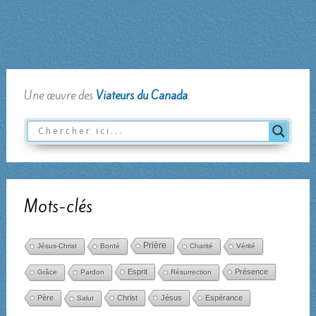
Une œuvre des
Viateurs du Canada
.
Mots-clés
Prière
Jésus-Christ
Bonté
Charité
Vérité
Esprit
Présence
Grâce
Pardon
Résurrection
Père
Christ
Jésus
Espérance
Salut