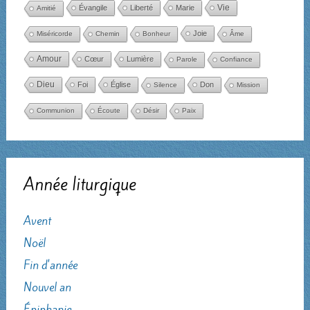
Évangile
Liberté
Marie
Vie
Amitié
Joie
Miséricorde
Chemin
Bonheur
Âme
Amour
Cœur
Lumière
Parole
Confiance
Dieu
Foi
Église
Don
Silence
Mission
Communion
Écoute
Désir
Paix
Année liturgique
Avent
Noël
Fin d'année
Nouvel an
Épiphanie