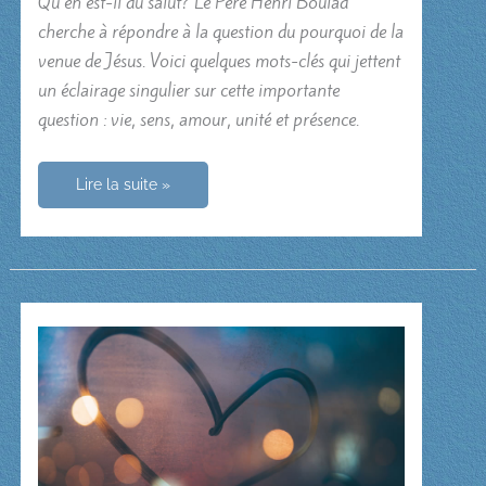
Qu’en est-il du salut? Le Père Henri Boulad
cherche à répondre à la question du pourquoi de la
venue de Jésus. Voici quelques mots-clés qui jettent
un éclairage singulier sur cette importante
question : vie, sens, amour, unité et présence.
Pourquoi
Lire la suite »
Jésus
est-
il
venu?