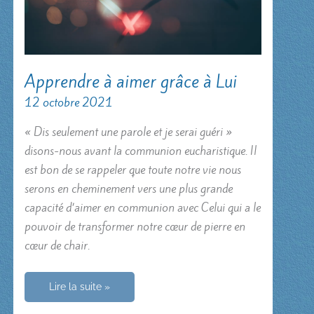
Apprendre à aimer grâce à Lui
12 octobre 2021
« Dis seulement une parole et je serai guéri »
disons-nous avant la communion eucharistique. Il
est bon de se rappeler que toute notre vie nous
serons en cheminement vers une plus grande
capacité d’aimer en communion avec Celui qui a le
pouvoir de transformer notre cœur de pierre en
cœur de chair.
Apprendre
Lire la suite »
à
aimer
grâce