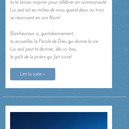
tu te laisses inspirer pour célébrer en communauté.
Lui seul est au milieu de nous quand deux ou trois
se réunissent en son Nom!
Bienheureux si, quotidiennement,
tu accueilles la Parole de Dieu qui donne la vie.
Lui seul peut te donner, dès ici-bas,
le goût de la prière qui fait vivre!
Pense
Lire la suite »
à
observer
le
jour
du
repos