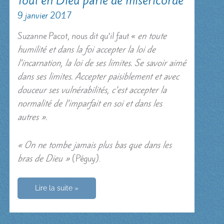
Tout en Dieu parle de miséricorde
9 janvier 2017
Suzanne Pacot, nous dit qu’il faut «
en toute
humilité et dans la foi accepter la loi de
l’incarnation, la loi de ses limites. Se savoir aimé
dans ses limites. Accepter paisiblement et avec
douceur ses vulnérabilités, c’est accepter la
normalité de l’imparfait en soi et dans les
autres ».
« On ne tombe jamais plus bas que dans les
bras de Dieu »
(Péguy).
Tout
Lire la suite »
en
Dieu
parle
de
miséricorde