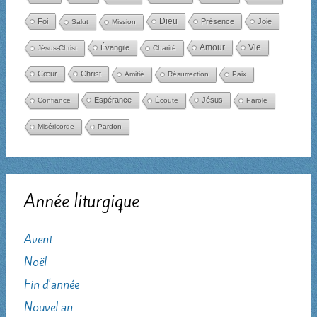
Dieu
Foi
Présence
Joie
Salut
Mission
Amour
Évangile
Vie
Jésus-Christ
Charité
Cœur
Christ
Amitié
Résurrection
Paix
Espérance
Jésus
Confiance
Écoute
Parole
Miséricorde
Pardon
Année liturgique
Avent
Noël
Fin d'année
Nouvel an