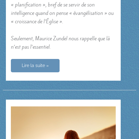
« planification », bref de se servir de son
intelligence quand on pense « évangélisation » ou
« croissance de l’Église ».
Seulement, Maurice Zundel nous rappelle que là
n’est pas l’essentiel.
Évangéliser
Lire la suite »
par
notre
vie