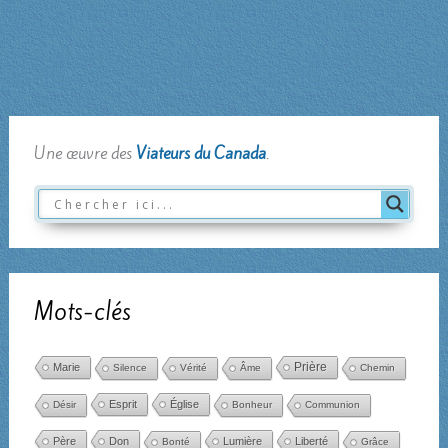
Une œuvre des
Viateurs du Canada
.
Mots-clés
Marie
Prière
Silence
Vérité
Âme
Chemin
Esprit
Église
Désir
Bonheur
Communion
Père
Don
Lumière
Liberté
Bonté
Grâce