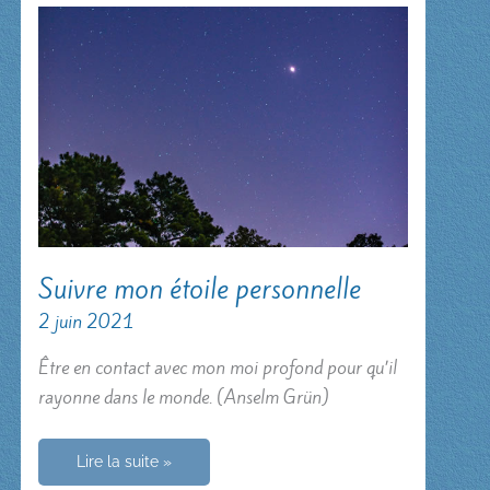
Suivre mon étoile personnelle
2 juin 2021
Être en contact avec mon moi profond pour qu’il
rayonne dans le monde. (Anselm Grün)
Suivre
Lire la suite »
mon
étoile