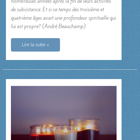
nombreuses années après la fin de leurs activités
de subsistance. Et si ce temps des troisième et
quatrième âges avait une profondeur spirituelle qui
lui est propre? (André Beauchamp)
Vivre
Lire la suite »
son
âge