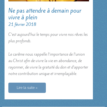
Ne pas attendre à demain pour
vivre à plein
21 février 2018
C’est aujourd’hui le temps pour vivre nos rêves les
plus profonds.
Le carême nous rappelle l’importance de l’union
au Christ afin de vivre la vie en abondance, de
rayonner, de vivre la gratuité du don et d’apporter
notre contribution unique et irremplaçable.
Ne
Lire la suite »
pas
attendre
à
demain
pour
vivre