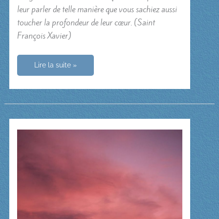
leur parler de telle manière que vous sachiez aussi
toucher la profondeur de leur cœur. (Saint
François Xavier)
Petite
Lire la suite »
leçon
pour
les
catéchètes