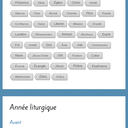
Présence
Église
Christ
Désir
Vérité
Père
Silence
Paix
Bonté
Chemin
Parole
Liberté
Confiance
Salut
Mission
Charité
Amour
Lumière
Esprit
Résurrection
Bonheur
Foi
Don
Joie
Amitié
Âme
Communion
Marie
Vie
Cœur
Jésus-Christ
Pardon
Évangile
Jésus
Prière
Espérance
Écoute
Dieu
Miséricorde
Grâce
Année liturgique
Avent