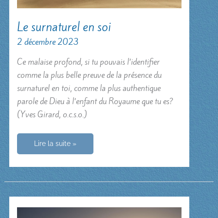
Le surnaturel en soi
2 décembre 2023
Ce malaise profond, si tu pouvais l’identifier
comme la plus belle preuve de la présence du
surnaturel en toi, comme la plus authentique
parole de Dieu à l’enfant du Royaume que tu es?
(Yves Girard, o.c.s.o.)
Le
Lire la suite »
surnaturel
en
soi