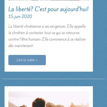
La liberté? C’est pour aujourd’hui!
15 juin 2020
La liberté chrétienne a ses exigences. Elle appelle
le chrétien à contester tout ce qui se retourne
contre l’être humain. Elle commence à se réaliser
dès maintenant.
La
Lire la suite »
liberté?
C’est
pour
aujourd’hui!