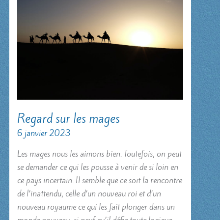
Regard sur les mages
6 janvier 2023
Les mages nous les aimons bien. Toutefois, on peut
se demander ce qui les pousse à venir de si loin en
ce pays incertain. Il semble que ce soit la rencontre
de l’inattendu, celle d’un nouveau roi et d’un
nouveau royaume ce qui les fait plonger dans un
monde nouveau, si neuf qu’il défie toute logique.