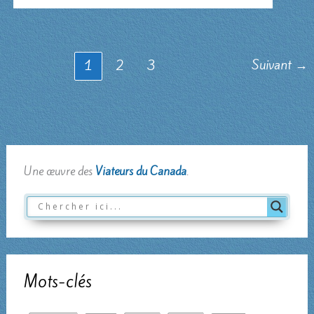
la
liberté
chrétienne
Suivant
→
1
2
3
Une œuvre des
Viateurs du Canada
.
Mots-clés