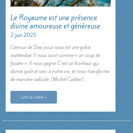
Le Royaume est une présence
divine amoureuse et généreuse
2 juin 2025
L’amour de Dieu pour nous est une grâce
inattendue. Il nous saisit comme « un coup de
foudre ». Il nous gagne. C’est un bonheur qui
donne goût et sens à notre vie, et nous transforme
de manière radicale. (Michel Caldier)
Le
Lire la suite »
Royaume
est
une
présence
divine
amoureuse
et
généreuse