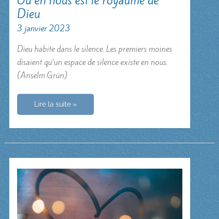
Où en nous est le royaume de
Dieu
3 janvier 2023
Dieu habite dans le silence. Les premiers moines
disaient qu’un espace de silence existe en nous.
(Anselm Grün)
Où
Lire la suite »
en
nous
est
le
royaume
de
Dieu