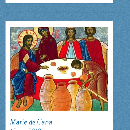
le
jour
du
repos
Marie de Cana