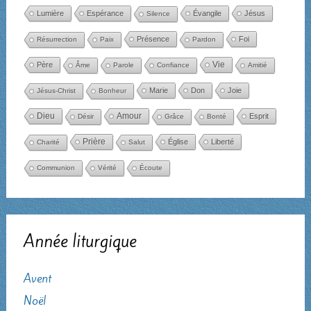
Lumière
Espérance
Évangile
Jésus
Silence
Présence
Foi
Résurrection
Paix
Pardon
Père
Vie
Âme
Parole
Confiance
Amitié
Marie
Don
Joie
Jésus-Christ
Bonheur
Dieu
Amour
Esprit
Désir
Grâce
Bonté
Prière
Église
Liberté
Charité
Salut
Communion
Vérité
Écoute
Année liturgique
Avent
Noël