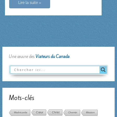
Marie
Lire la suite »
de
Cana
Une œuvre des
Viateurs du Canada
.
Mots-clés
Cœur
Christ
Miséricorde
Chemin
Mission