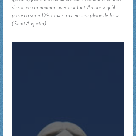
de soi, en communion avec le « Tout-Amour » qu’il
porte en soi. « Désormais, ma vie sera pleine de Toi »
(Saint Augustin).