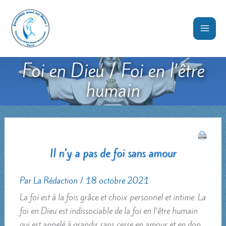
Aller
au
contenu
Foi en Dieu / Foi en l’être
humain
Il n'y a pas de foi sans amour
Par
La Rédaction
/
18 octobre 2021
La foi est à la fois grâce et choix personnel et intime. La
foi en Dieu est indissociable de la foi en l’être humain
qui est appelé à grandir sans cesse en amour et en don