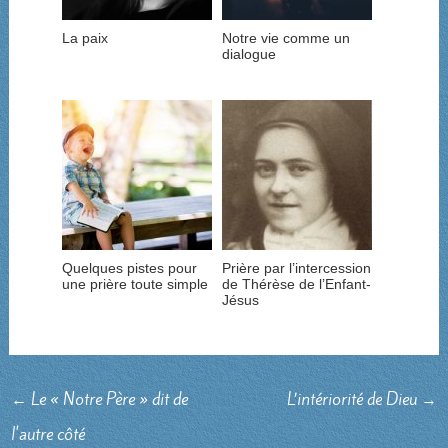
La paix
Notre vie comme un
dialogue
Quelques pistes pour
Prière par l’intercession
une prière toute simple
de Thérèse de l’Enfant-
Jésus
←
Le « Notre Père » dit de
L’intériorité de Dieu
→
l'autre côté