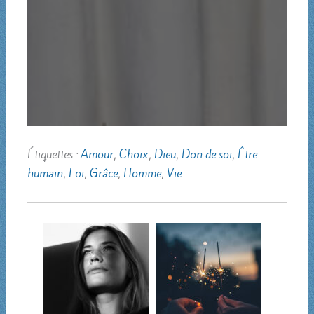
Étiquettes :
Amour
,
Choix
,
Dieu
,
Don de soi
,
Être
humain
,
Foi
,
Grâce
,
Homme
,
Vie