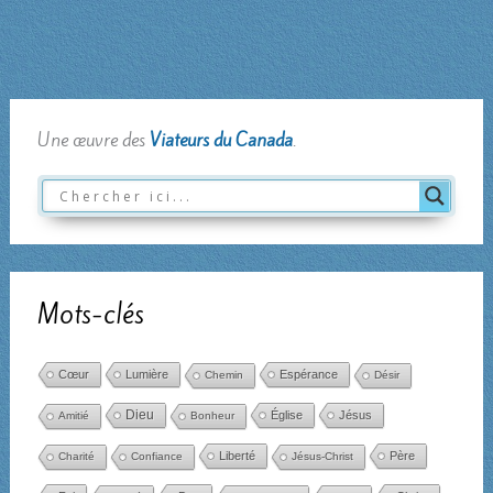
Une œuvre des
Viateurs du Canada
.
Mots-clés
Cœur
Lumière
Espérance
Chemin
Désir
Dieu
Église
Jésus
Amitié
Bonheur
Liberté
Père
Charité
Confiance
Jésus-Christ