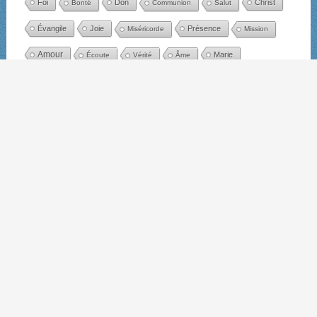
Foi
Don
Christ
Bonté
Communion
Salut
Évangile
Joie
Présence
Miséricorde
Mission
Amour
Marie
Écoute
Vérité
Âme
Résurrection
Paix
Parole
Pardon
Grâce
Esprit
Prière
Vie
Silence
Année liturgique
Avent
Noël
Fin d'année
Nouvel an
Épiphanie