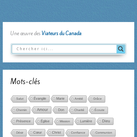
Une œuvre des
Viateurs du Canada
.
Mots-clés
Évangile
Marie
Salut
Amitié
Grâce
Amour
Don
Chemin
Charité
Écoute
Dieu
Présence
Église
Lumière
Mission
Cœur
Christ
Désir
Confiance
Communion