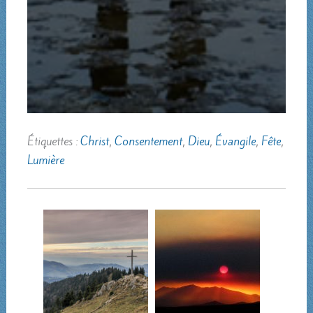
Étiquettes :
Christ
,
Consentement
,
Dieu
,
Évangile
,
Fête
,
Lumière