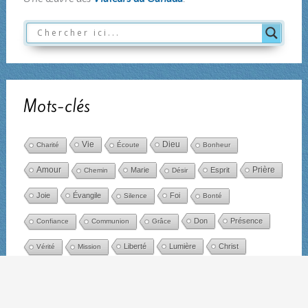
Mots-clés
Dieu
Vie
Charité
Écoute
Bonheur
Amour
Marie
Esprit
Prière
Chemin
Désir
Joie
Évangile
Foi
Silence
Bonté
Don
Présence
Confiance
Communion
Grâce
Liberté
Lumière
Christ
Vérité
Mission
Jésus
Parole
Paix
Miséricorde
Jésus-Christ
Église
Espérance
Âme
Amitié
Salut