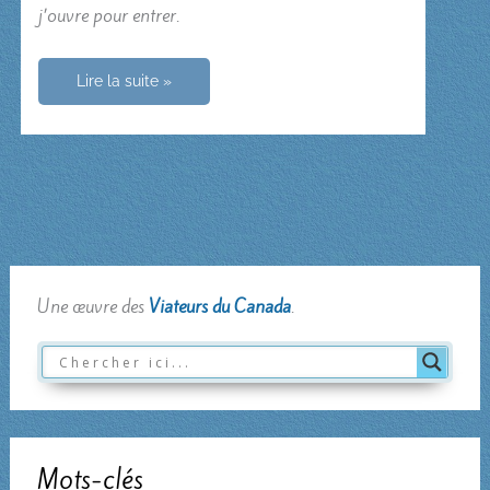
j’ouvre pour entrer.
Noël
Lire la suite »
Une œuvre des
Viateurs du Canada
.
Mots-clés