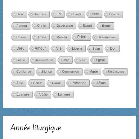
Foi
Père
Désir
Bonheur
Charité
Écoute
Christ
Espérance
Esprit
Pardon
Bonté
Prière
Chemin
Amitié
Mission
Résurrection
Dieu
Amour
Vie
Liberté
Don
Salut
Joie
Église
Grâce
Jésus-Christ
Paix
Marie
Confiance
Silence
Communion
Miséricorde
Cœur
Présence
Jésus
Âme
Parole
Évangile
Lumière
Vérité
Année liturgique