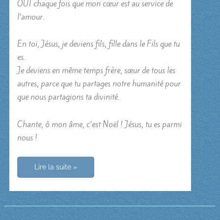
OUI chaque fois que mon cœur est au service de
l’amour.
En toi, Jésus, je deviens fils, fille dans le Fils que tu
es.
Je deviens en même temps frère, sœur de tous les
autres, parce que tu partages notre humanité pour
que nous partagions ta divinité.
Chante, ô mon âme, c’est Noël ! Jésus, tu es parmi
nous !
Chante,
Lire la suite »
ô
mon
âme,
c’est
Noël !