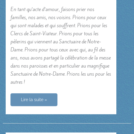
En tant qu’acte d’amour, faisons prier nos
familles, nos amis, nos voisins. Prions pour ceux
qui sont malades et qui souffrent. Prions pour les
Clercs de Saint-Viateur. Prions pour tous les
pèlerins qui viennent au Sanctuaire de Notre-
Dame. Prions pour tous ceux avec qui, au fil des
ans, nous avons partagé la célébration de la messe
dans nos paroisses et en particulier au magnifique
Sanctuaire de Notre-Dame. Prions les uns pour les
autres !
Dieu
Lire la suite »
ne
nous
abandonne
jamais