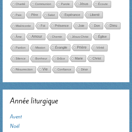
Jésus
Charité
Communion
Parole
Écoute
Père
Espérance
Liberté
Paix
Salut
Dieu
Foi
Présence
Joie
Don
Miséricorde
Amour
Église
Âme
Chemin
Jésus-Christ
Évangile
Prière
Pardon
Mission
Vérité
Marie
Christ
Silence
Bonheur
Grâce
Vie
Résurrection
Confiance
Désir
Année liturgique
Avent
Noël