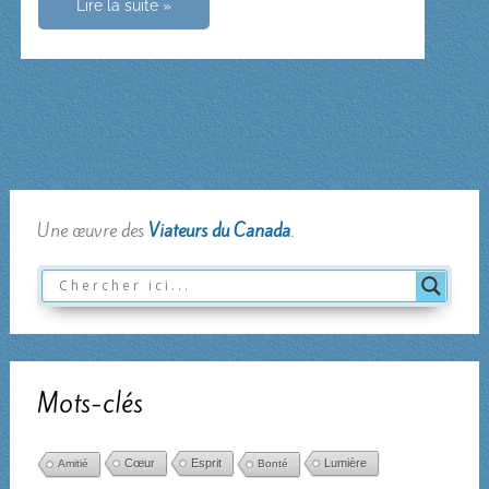
Père
Lire la suite »
Louis
Querbes,
fondateur
des
Clercs
de
Saint-
Viateur
Une œuvre des
Viateurs du Canada
.
Mots-clés
Cœur
Esprit
Lumière
Amitié
Bonté