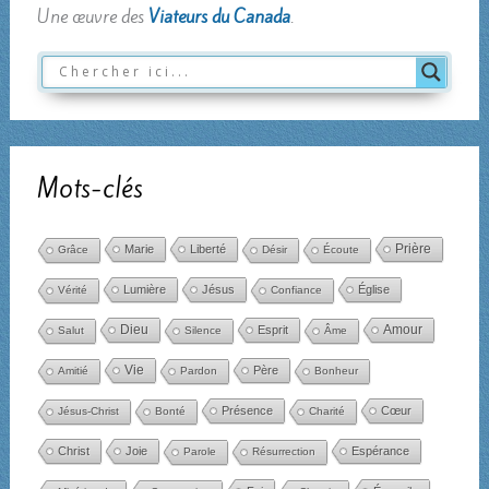
Une œuvre des
Viateurs du Canada
.
Mots-clés
Marie
Liberté
Prière
Grâce
Désir
Écoute
Lumière
Jésus
Église
Vérité
Confiance
Dieu
Amour
Esprit
Salut
Silence
Âme
Vie
Père
Amitié
Pardon
Bonheur
Présence
Cœur
Jésus-Christ
Bonté
Charité
Christ
Joie
Espérance
Parole
Résurrection