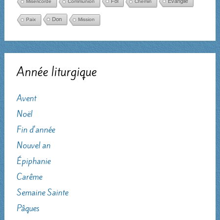
Foi
Évangile
Miséricorde
Communion
Chemin
Don
Paix
Mission
Année liturgique
Avent
Noël
Fin d'année
Nouvel an
Épiphanie
Carême
Semaine Sainte
Pâques