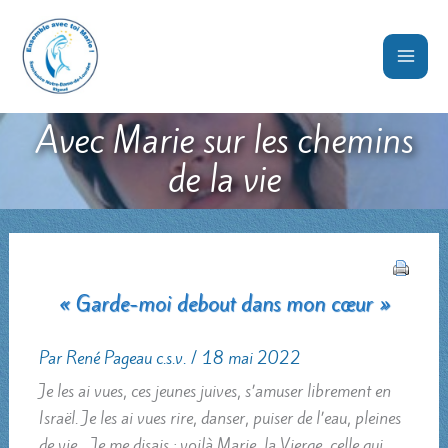
Aller
au
contenu
Avec Marie sur les chemins
de la vie
« Garde-moi debout dans mon cœur »
Par
René Pageau c.s.v.
/
18 mai 2022
Je les ai vues, ces jeunes juives, s’amuser librement en
Israël. Je les ai vues rire, danser, puiser de l’eau, pleines
de vie… Je me disais : voilà Marie, la Vierge, celle qui