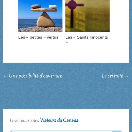
Les « petites » vertus
Les « Saints Innocents
»
←
Une possibilité d'ouverture
La sérénité
→
Une œuvre des
Viateurs du Canada
.