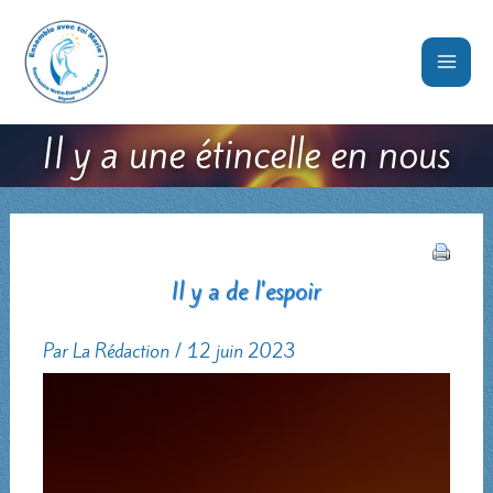
Aller
au
contenu
Il y a une étincelle en nous
Il y a de l'espoir
Par
La Rédaction
/
12 juin 2023