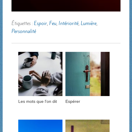
Étiquettes :
Espoir
,
Feu
,
Intériorité
,
Lumière
,
Personnalité
Les mots que l'on dit
Espérer