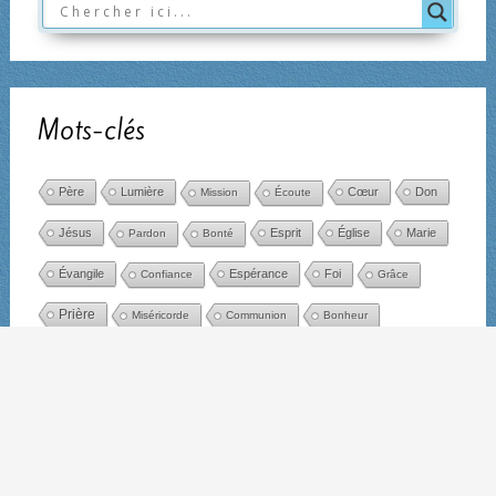
Mots-clés
Père
Lumière
Cœur
Don
Mission
Écoute
Jésus
Esprit
Église
Marie
Pardon
Bonté
Évangile
Espérance
Foi
Confiance
Grâce
Prière
Miséricorde
Communion
Bonheur
Présence
Chemin
Jésus-Christ
Désir
Charité
Amour
Joie
Vérité
Amitié
Paix
Âme
Dieu
Liberté
Parole
Résurrection
Silence
Christ
Vie
Salut