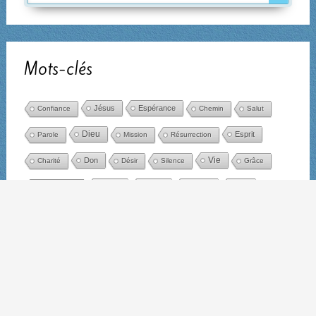
Mots-clés
Jésus
Espérance
Confiance
Chemin
Salut
Dieu
Esprit
Parole
Mission
Résurrection
Don
Vie
Charité
Désir
Silence
Grâce
Église
Christ
Prière
Joie
Jésus-Christ
Évangile
Cœur
Bonté
Âme
Bonheur
Foi
Écoute
Paix
Pardon
Communion
Liberté
Père
Présence
Vérité
Miséricorde
Amour
Lumière
Marie
Amitié