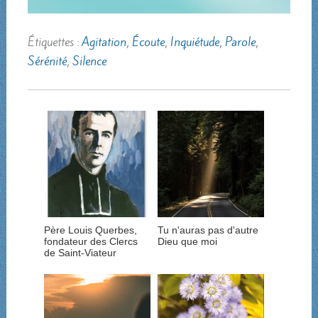
Étiquettes :
Agitation
,
Écoute
,
Inquiétude
,
Parole
,
Sérénité
,
Silence
Père Louis Querbes,
Tu n'auras pas d'autre
fondateur des Clercs
Dieu que moi
de Saint-Viateur