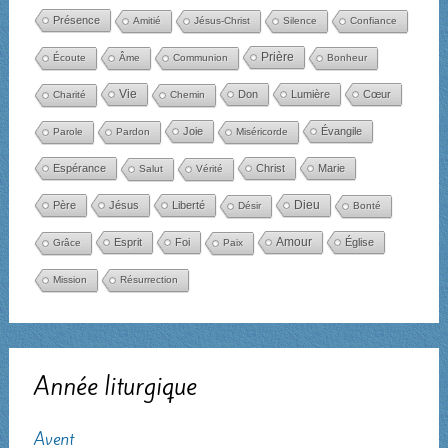
Présence
Amitié
Jésus-Christ
Silence
Confiance
Prière
Écoute
Âme
Communion
Bonheur
Vie
Don
Lumière
Cœur
Charité
Chemin
Joie
Évangile
Parole
Pardon
Miséricorde
Espérance
Christ
Marie
Salut
Vérité
Dieu
Père
Jésus
Liberté
Désir
Bonté
Amour
Esprit
Foi
Église
Grâce
Paix
Mission
Résurrection
Année liturgique
Avent