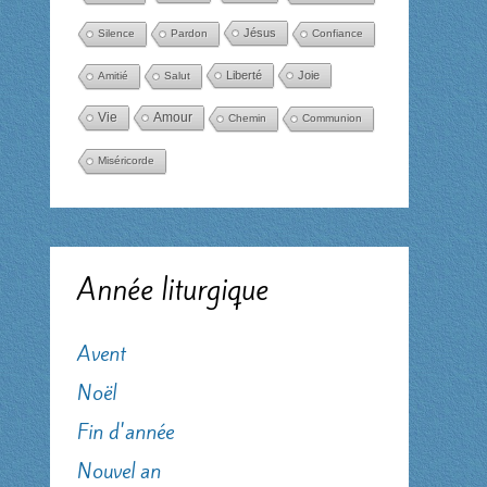
Jésus
Silence
Pardon
Confiance
Liberté
Joie
Amitié
Salut
Amour
Vie
Chemin
Communion
Miséricorde
Année liturgique
Avent
Noël
Fin d'année
Nouvel an