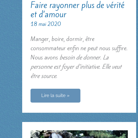
Faire rayonner plus de vérité
et d’amour
18 mai 2020
Manger, boire, dormir, être
consommateur enfin ne peut nous suffire.
Nous avons
besoin de donner
.
La
personne est foyer d’initiative. Elle veut
être source
.
Faire
Lire la suite »
rayonner
plus
de
vérité
et
d’amour