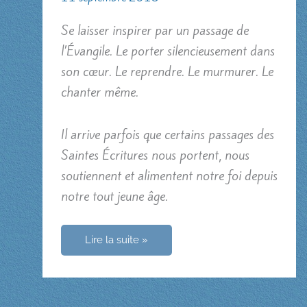
Se laisser inspirer par un passage de
l’Évangile. Le porter silencieusement dans
son cœur. Le reprendre. Le murmurer. Le
chanter même.
Il arrive parfois que certains passages des
Saintes Écritures nous portent, nous
soutiennent et alimentent notre foi depuis
notre tout jeune âge.
La
Lire la suite »
Parole
de
Dieu,
nourriture
de
la