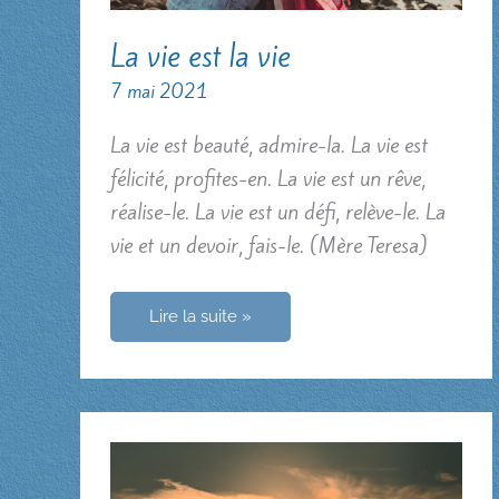
La vie est la vie
7 mai 2021
La vie est beauté, admire-la. La vie est
félicité, profites-en. La vie est un rêve,
réalise-le. La vie est un défi, relève-le. La
vie et un devoir, fais-le. (Mère Teresa)
La
Lire la suite »
vie
est
la
vie