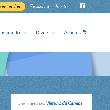
S’inscrire à l’infolettre
aire un don
us joindre
Divers
Articles
Une œuvre des
Viateurs du Canada
.