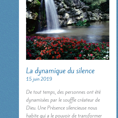
La dynamique du silence
15 juin 2019
De tout temps, des personnes ont été
dynamisées par le souffle créateur de
Dieu. Une Présence silencieuse nous
habite qui a le pouvoir de transformer