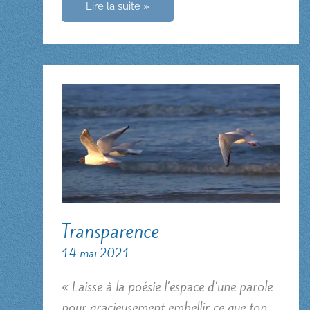
Le
Lire la suite »
désir
de
sainteté
Transparence
14 mai 2021
« Laisse à la poésie l’espace d’une parole
pour gracieusement embellir ce que ton