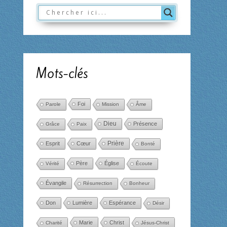
Mots-clés
Foi
Parole
Mission
Âme
Dieu
Présence
Grâce
Paix
Esprit
Cœur
Prière
Bonté
Père
Église
Vérité
Écoute
Évangile
Résurrection
Bonheur
Don
Lumière
Espérance
Désir
Marie
Christ
Charité
Jésus-Christ