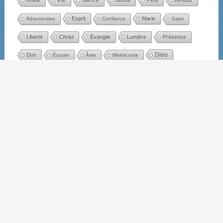
Amour
Vie
Jésus
Père
Amitié
Silence
Esprit
Marie
Résurrection
Confiance
Salut
Liberté
Christ
Évangile
Lumière
Présence
Dieu
Don
Écoute
Âme
Miséricorde
Cœur
Joie
Charité
Désir
Vérité
Chemin
Espérance
Bonheur
Parole
Année liturgique
Avent
Noël
Fin d'année
Nouvel an