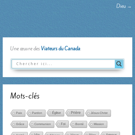
Dieu
→
Une œuvre des
Viateurs du Canada
.
Mots-clés
Église
Prière
Paix
Pardon
Jésus-Christ
Foi
Grâce
Communion
Bonté
Mission