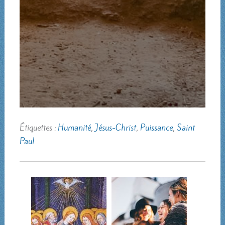
Étiquettes :
Humanité
,
Jésus-Christ
,
Puissance
,
Saint
Paul