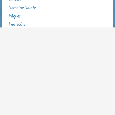
Semaine Sainte
Pâques
Pentecôte
Sainte Trinité
Fêtes mariales
Ouvrages …
... au profit du sanctuaire