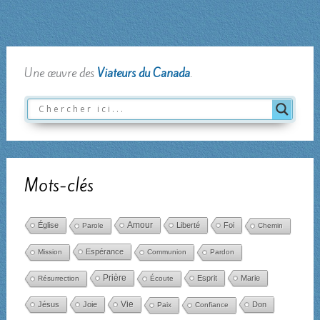
Une œuvre des
Viateurs du Canada
.
Mots-clés
Amour
Église
Liberté
Foi
Parole
Chemin
Espérance
Mission
Communion
Pardon
Prière
Esprit
Marie
Résurrection
Écoute
Jésus
Joie
Vie
Don
Paix
Confiance