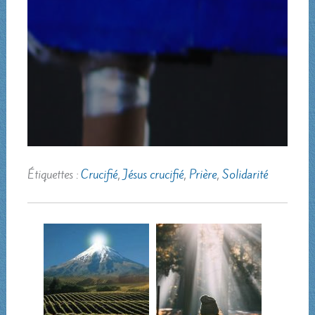
Étiquettes :
Crucifié
,
Jésus crucifié
,
Prière
,
Solidarité