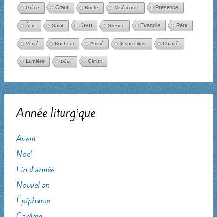
Cœur
Présence
Grâce
Bonté
Miséricorde
Dieu
Évangile
Père
Âme
Salut
Silence
Vérité
Bonheur
Amitié
Jésus-Christ
Charité
Lumière
Christ
Désir
Année liturgique
Avent
Noël
Fin d'année
Nouvel an
Épiphanie
Carême