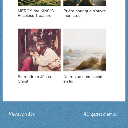
MERCY, the KING’S
Prière pour que s’ouvre
Priceless Treasure
mon cœur
Se rendre à Jésus-
Notre vrai nom caché
Christ
en lui
←
Vivre son âge
40 gestes d'amour
→