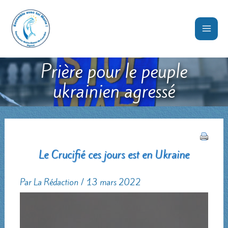
Aller
au
contenu
Prière pour le peuple
ukrainien agressé
Le Crucifié ces jours est en Ukraine
Par
La Rédaction
/
13 mars 2022