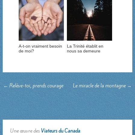
A-t-on vraiment besoin
La Trinité établit en
de moi?
nous sa demeure
←
Relève-toi, prends courage
Le miracle de la montagne
→
Une œuvre des
Viateurs du Canada
.