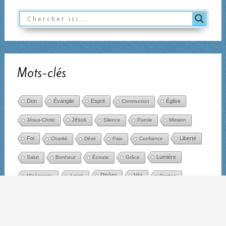
Mots-clés
Don
Évangile
Esprit
Église
Communion
Jésus
Jésus-Christ
Silence
Parole
Mission
Foi
Liberté
Charité
Désir
Paix
Confiance
Lumière
Salut
Bonheur
Écoute
Grâce
Prière
Vie
Miséricorde
Amitié
Pardon
Christ
Espérance
Joie
Résurrection
Bonté
Amour
Dieu
Marie
Cœur
Âme
Chemin