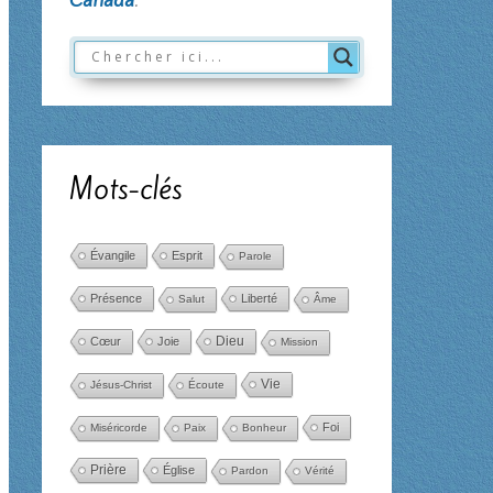
Mots-clés
Évangile
Esprit
Parole
Présence
Liberté
Salut
Âme
Dieu
Cœur
Joie
Mission
Vie
Jésus-Christ
Écoute
Foi
Miséricorde
Paix
Bonheur
Prière
Église
Pardon
Vérité