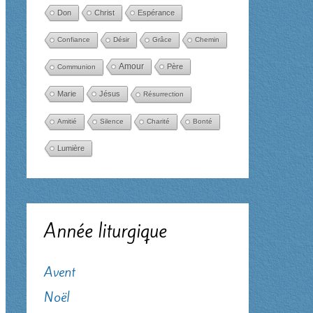
Don
Christ
Espérance
Confiance
Désir
Grâce
Chemin
Amour
Père
Communion
Marie
Jésus
Résurrection
Amitié
Silence
Charité
Bonté
Lumière
Année liturgique
Avent
Noël