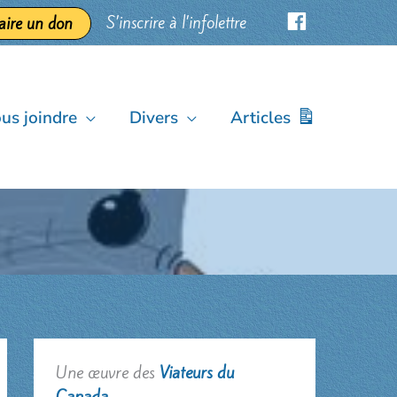
S’inscrire à l’infolettre
aire un don
us joindre
Divers
Articles
Une œuvre des
Viateurs du
Canada
.