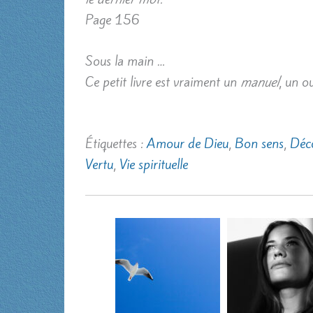
Page 156
Sous la main …
Ce petit livre est vraiment un
manuel
, un o
Étiquettes :
Amour de Dieu
,
Bon sens
,
Déc
Vertu
,
Vie spirituelle