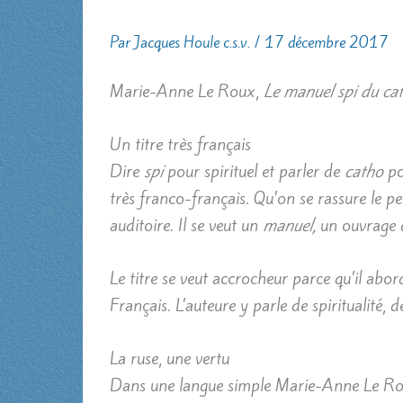
Par
Jacques Houle c.s.v.
/
17 décembre 2017
Marie-Anne Le Roux,
Le manuel spi du ca
Un titre très français
Dire
spi
pour spirituel et parler de
catho
po
très franco-français. Qu’on se rassure le p
auditoire. Il se veut un
manuel,
un ouvrage d
Le titre se veut accrocheur parce qu’il abord
Français. L’auteure y parle de spiritualité, de
La ruse, une vertu
Dans une langue simple Marie-Anne Le Roux