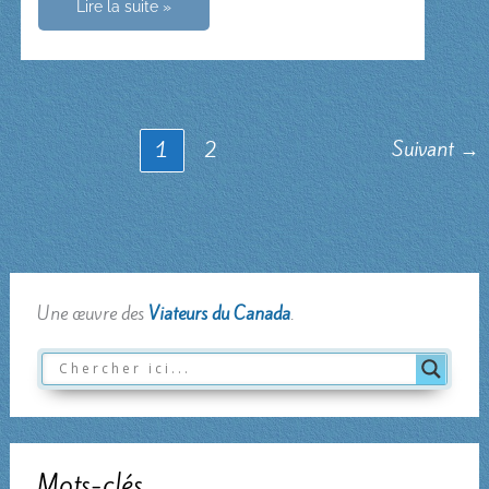
Le
Lire la suite »
tissu
communautaire
Suivant
→
1
2
Une œuvre des
Viateurs du Canada
.
Mots-clés