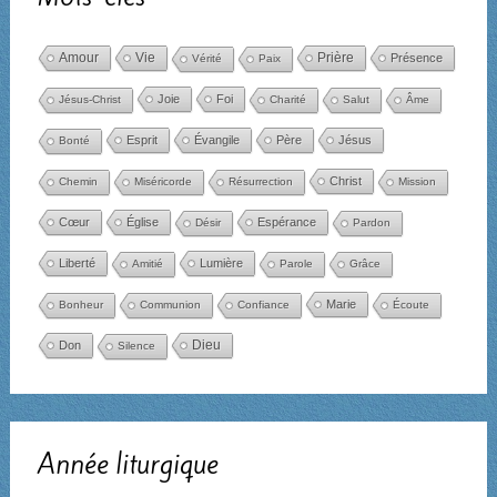
Amour
Vie
Prière
Présence
Vérité
Paix
Joie
Foi
Jésus-Christ
Charité
Salut
Âme
Esprit
Évangile
Père
Jésus
Bonté
Christ
Chemin
Miséricorde
Résurrection
Mission
Cœur
Église
Espérance
Désir
Pardon
Liberté
Lumière
Amitié
Parole
Grâce
Marie
Bonheur
Communion
Confiance
Écoute
Dieu
Don
Silence
Année liturgique