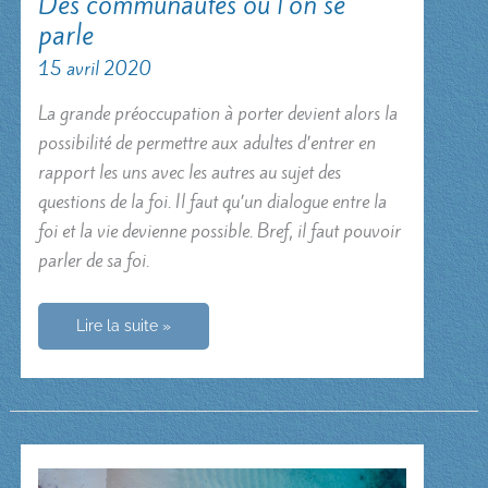
Des communautés où l’on se
parle
15 avril 2020
La grande préoccupation à porter devient alors la
possibilité de permettre aux adultes d’entrer en
rapport les uns avec les autres au sujet des
questions de la foi. Il faut qu’un dialogue entre la
foi et la vie devienne possible. Bref, il faut pouvoir
parler de sa foi.
Des
Lire la suite »
communautés
où
l’on
se
parle