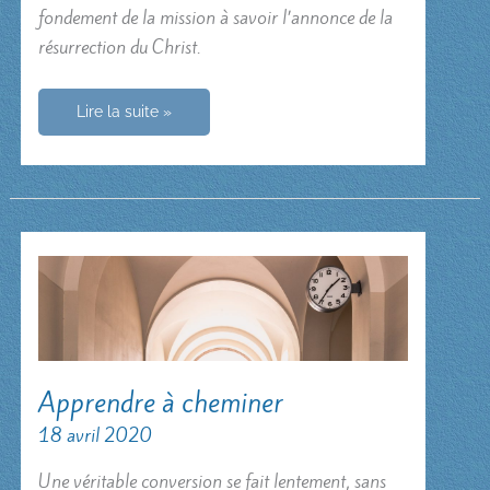
fondement de la mission à savoir l’annonce de la
résurrection du Christ.
Paul
Lire la suite »
le
médaillé
olympique
Apprendre à cheminer
18 avril 2020
Une véritable conversion se fait lentement, sans