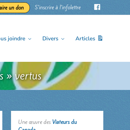
S’inscrire à l’infolettre
aire un don
us joindre
Divers
Articles
s » vertus
Une œuvre des
Viateurs du
Canada
.