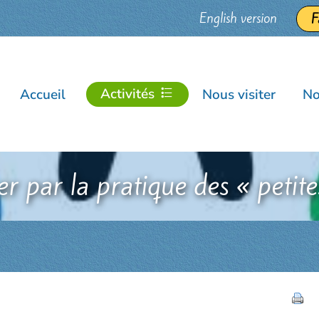
English version
F
Activités
Accueil
Nous visiter
No
 par la pratique des « petite