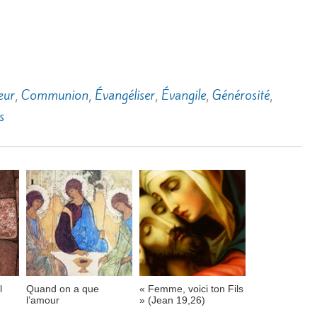
ur
,
Communion
,
Évangéliser
,
Évangile
,
Générosité
,
s
l
Quand on a que
« Femme, voici ton Fils
l’amour
» (Jean 19,26)