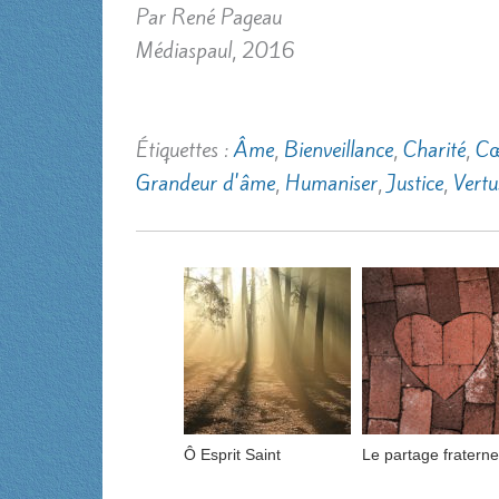
Par René Pageau
Médiaspaul, 2016
Étiquettes :
Âme
,
Bienveillance
,
Charité
,
Cœ
Grandeur d'âme
,
Humaniser
,
Justice
,
Vertu
Ô Esprit Saint
Le partage fraterne