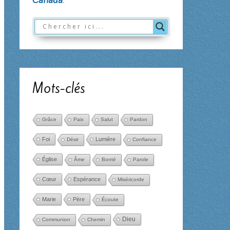
Mots-clés
Grâce
Paix
Salut
Pardon
Foi
Lumière
Désir
Confiance
Église
Âme
Bonté
Parole
Cœur
Espérance
Miséricorde
Marie
Père
Écoute
Dieu
Communion
Chemin