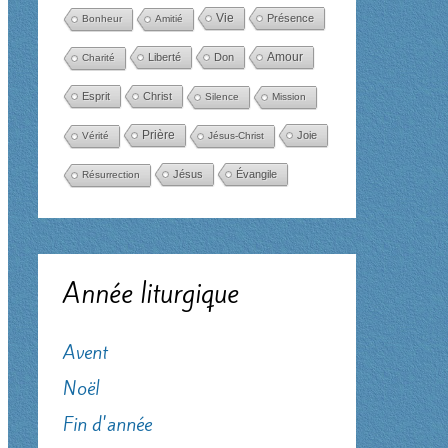
Vie
Présence
Bonheur
Amitié
Amour
Liberté
Don
Charité
Esprit
Christ
Silence
Mission
Prière
Joie
Vérité
Jésus-Christ
Jésus
Évangile
Résurrection
Année liturgique
Avent
Noël
Fin d'année