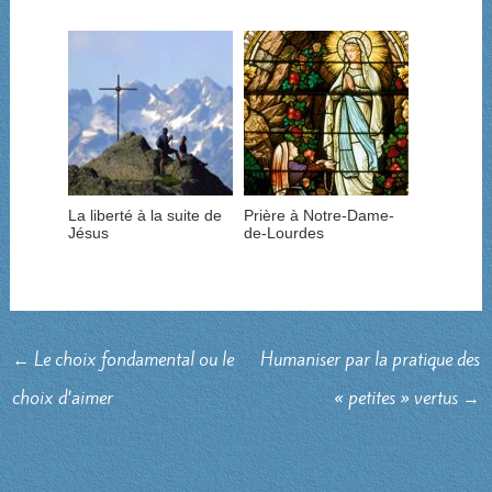
La liberté à la suite de
Prière à Notre-Dame-
Jésus
de-Lourdes
←
Le choix fondamental ou le
Humaniser par la pratique des
choix d’aimer
« petites » vertus
→