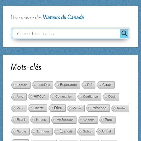
Une œuvre des
Viateurs du Canada
.
Mots-clés
Lumière
Espérance
Foi
Cœur
Écoute
Amour
Âme
Communion
Confiance
Désir
Dieu
Liberté
Présence
Paix
Vérité
Amitié
Esprit
Prière
Père
Miséricorde
Chemin
Évangile
Christ
Parole
Bonheur
Grâce