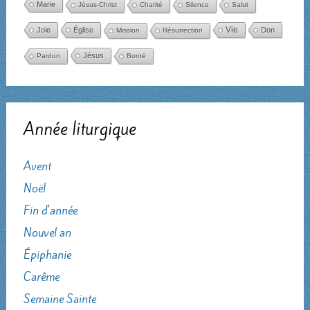
Marie
Jésus-Christ
Charité
Silence
Salut
Joie
Église
Vie
Don
Mission
Résurrection
Jésus
Pardon
Bonté
Année liturgique
Avent
Noël
Fin d'année
Nouvel an
Épiphanie
Carême
Semaine Sainte