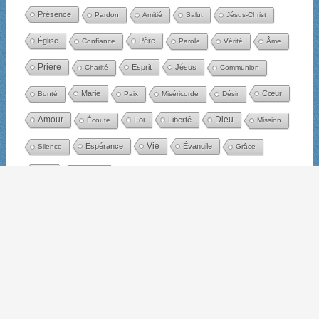
Présence
Pardon
Amitié
Salut
Jésus-Christ
Église
Père
Confiance
Parole
Vérité
Âme
Prière
Esprit
Jésus
Charité
Communion
Marie
Cœur
Bonté
Paix
Miséricorde
Désir
Amour
Dieu
Foi
Liberté
Écoute
Mission
Espérance
Vie
Évangile
Silence
Grâce
Joie
Bonheur
Année liturgique
Avent
Noël