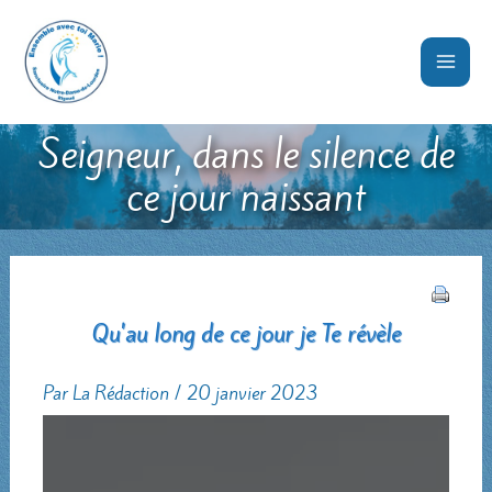
Aller
au
contenu
Seigneur, dans le silence de
ce jour naissant
Qu'au long de ce jour je Te révèle
Par
La Rédaction
/
20 janvier 2023