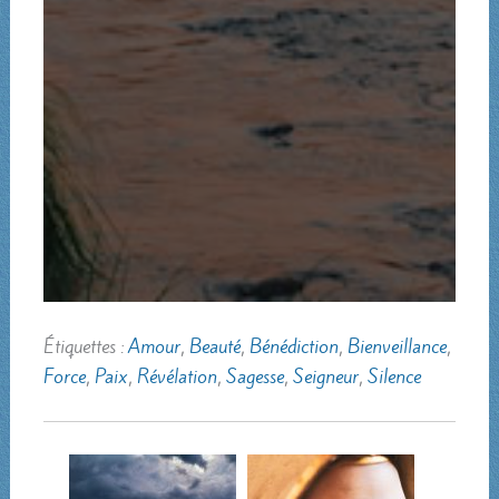
Étiquettes :
Amour
,
Beauté
,
Bénédiction
,
Bienveillance
,
Force
,
Paix
,
Révélation
,
Sagesse
,
Seigneur
,
Silence