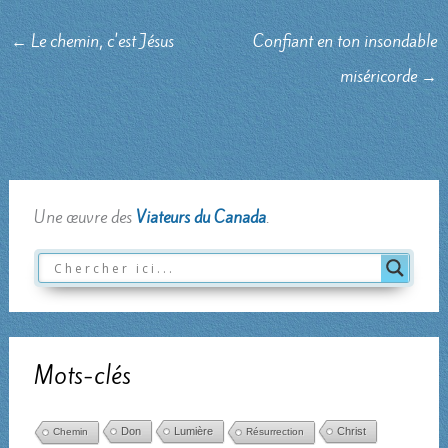
←
Le chemin, c'est Jésus
Confiant en ton insondable
miséricorde
→
Une œuvre des
Viateurs du Canada
.
Mots-clés
Don
Lumière
Christ
Chemin
Résurrection