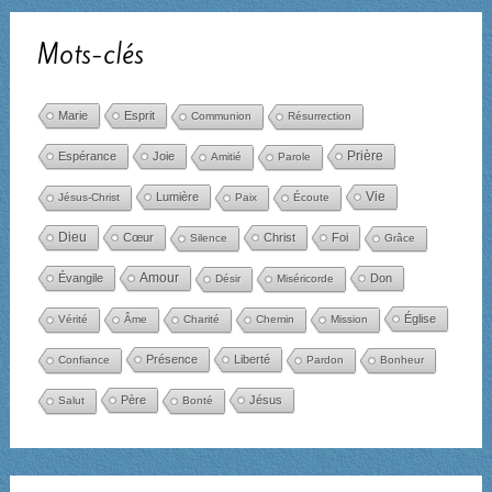
Mots-clés
Marie
Esprit
Communion
Résurrection
Espérance
Joie
Prière
Amitié
Parole
Lumière
Vie
Jésus-Christ
Paix
Écoute
Dieu
Cœur
Christ
Foi
Silence
Grâce
Amour
Évangile
Don
Désir
Miséricorde
Église
Vérité
Âme
Charité
Chemin
Mission
Présence
Liberté
Confiance
Pardon
Bonheur
Père
Jésus
Salut
Bonté