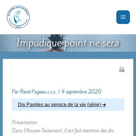
Aller
au
contenu
Impudique point ne sera
Par
René Pageau c.s.v.
/
4 septembre 2020
Dix Paroles au service de la vie (série)
Présentation
Dans l’Ancien Testament, il est fait mention des dix