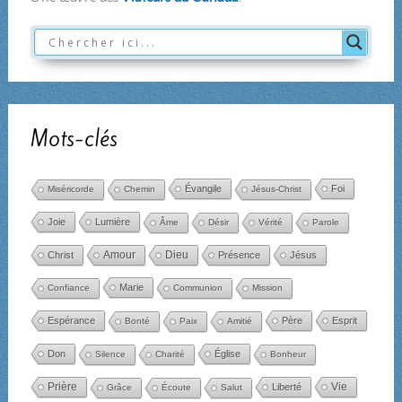
Mots-clés
Évangile
Foi
Miséricorde
Chemin
Jésus-Christ
Joie
Lumière
Âme
Désir
Vérité
Parole
Amour
Dieu
Christ
Présence
Jésus
Marie
Confiance
Communion
Mission
Espérance
Père
Esprit
Bonté
Paix
Amitié
Don
Église
Silence
Charité
Bonheur
Prière
Liberté
Vie
Grâce
Écoute
Salut